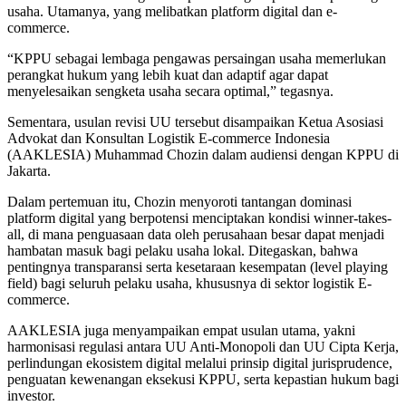
usaha. Utamanya, yang melibatkan platform digital dan e-
commerce.
“KPPU sebagai lembaga pengawas persaingan usaha memerlukan
perangkat hukum yang lebih kuat dan adaptif agar dapat
menyelesaikan sengketa usaha secara optimal,” tegasnya.
Sementara, usulan revisi UU tersebut disampaikan Ketua Asosiasi
Advokat dan Konsultan Logistik E-commerce Indonesia
(AAKLESIA) Muhammad Chozin dalam audiensi dengan KPPU di
Jakarta.
Dalam pertemuan itu, Chozin menyoroti tantangan dominasi
platform digital yang berpotensi menciptakan kondisi winner-takes-
all, di mana penguasaan data oleh perusahaan besar dapat menjadi
hambatan masuk bagi pelaku usaha lokal. Ditegaskan, bahwa
pentingnya transparansi serta kesetaraan kesempatan (level playing
field) bagi seluruh pelaku usaha, khususnya di sektor logistik E-
commerce.
AAKLESIA juga menyampaikan empat usulan utama, yakni
harmonisasi regulasi antara UU Anti-Monopoli dan UU Cipta Kerja,
perlindungan ekosistem digital melalui prinsip digital jurisprudence,
penguatan kewenangan eksekusi KPPU, serta kepastian hukum bagi
investor.