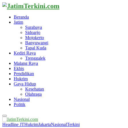
Beranda
Jatim
Surabaya
Sidoarjo
Mojokerto
Banyuwangi
Tapal Kuda
Kediri Raya
Trenggalek
Malang Raya
Ekbis
Pendidikan
Hukrim
Gaya Hidup
Kesehatan
Olahraga
Nasional
Politik
Primary
Menu
Headline JT
Hukrim
Jakarta
Nasional
Terkini