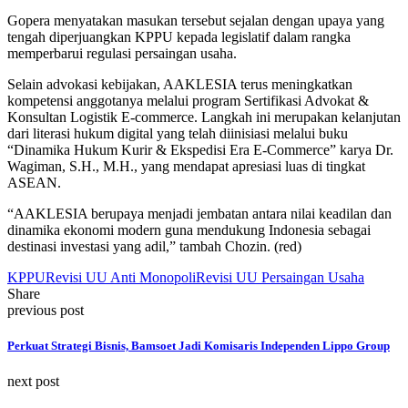
Gopera menyatakan masukan tersebut sejalan dengan upaya yang
tengah diperjuangkan KPPU kepada legislatif dalam rangka
memperbarui regulasi persaingan usaha.
Selain advokasi kebijakan, AAKLESIA terus meningkatkan
kompetensi anggotanya melalui program Sertifikasi Advokat &
Konsultan Logistik E-commerce. Langkah ini merupakan kelanjutan
dari literasi hukum digital yang telah diinisiasi melalui buku
“Dinamika Hukum Kurir & Ekspedisi Era E-Commerce” karya Dr.
Wagiman, S.H., M.H., yang mendapat apresiasi luas di tingkat
ASEAN.
“AAKLESIA berupaya menjadi jembatan antara nilai keadilan dan
dinamika ekonomi modern guna mendukung Indonesia sebagai
destinasi investasi yang adil,” tambah Chozin. (red)
KPPU
Revisi UU Anti Monopoli
Revisi UU Persaingan Usaha
Share
previous post
Perkuat Strategi Bisnis, Bamsoet Jadi Komisaris Independen Lippo Group
next post