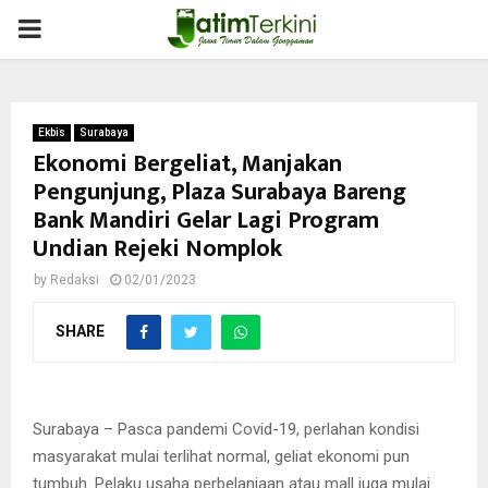
PRIMARY
MENU
Ekbis
Surabaya
Ekonomi Bergeliat, Manjakan
Pengunjung, Plaza Surabaya Bareng
Bank Mandiri Gelar Lagi Program
Undian Rejeki Nomplok
by
Redaksi
02/01/2023
Goetomo, Direktur Utama PT Bayu Beringin Lestari (pengelola
SHARE
Plaza Surabaya dan Surabaya Suites Hotel) dan Tri Nugroho,
Regional CEO Bank Mandiri Region VIII/Jawa 3 ketika tabuh beduk
tanda dimulainya program kerjasama rejeki nomplok
Surabaya – Pasca pandemi Covid-19, perlahan kondisi
masyarakat mulai terlihat normal, geliat ekonomi pun
tumbuh. Pelaku usaha perbelanjaan atau mall juga mulai