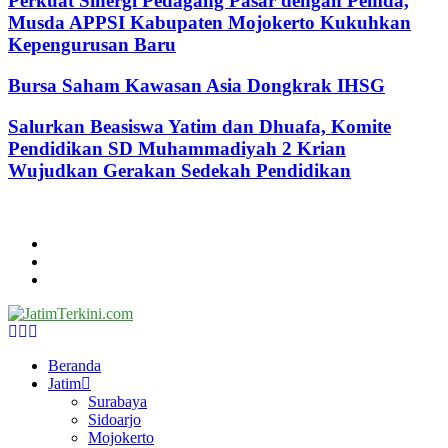
Perkuat Sinergi Pedagang Pasar dengan Pemda,
Musda APPSI Kabupaten Mojokerto Kukuhkan
Kepengurusan Baru
Bursa Saham Kawasan Asia Dongkrak IHSG
Salurkan Beasiswa Yatim dan Dhuafa, Komite
Pendidikan SD Muhammadiyah 2 Krian
Wujudkan Gerakan Sedekah Pendidikan
@2024 - jatimterkini.com.
Beranda
Redaksi
Kontak
Facebook
Twitter
Youtube
Beranda
Jatim
Surabaya
Sidoarjo
Mojokerto