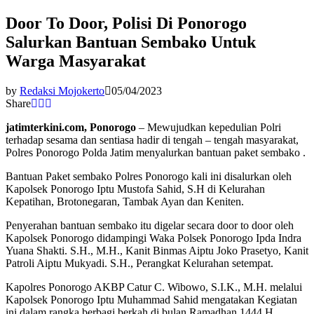
Door To Door, Polisi Di Ponorogo
Salurkan Bantuan Sembako Untuk
Warga Masyarakat
by
Redaksi Mojokerto
05/04/2023
Share
jatimterkini.com, Ponorogo
– Mewujudkan kepedulian Polri
terhadap sesama dan sentiasa hadir di tengah – tengah masyarakat,
Polres Ponorogo Polda Jatim menyalurkan bantuan paket sembako .
Bantuan Paket sembako Polres Ponorogo kali ini disalurkan oleh
Kapolsek Ponorogo Iptu Mustofa Sahid, S.H di Kelurahan
Kepatihan, Brotonegaran, Tambak Ayan dan Keniten.
Penyerahan bantuan sembako itu digelar secara door to door oleh
Kapolsek Ponorogo didampingi Waka Polsek Ponorogo Ipda Indra
Yuana Shakti. S.H., M.H., Kanit Binmas Aiptu Joko Prasetyo, Kanit
Patroli Aiptu Mukyadi. S.H., Perangkat Kelurahan setempat.
Kapolres Ponorogo AKBP Catur C. Wibowo, S.I.K., M.H. melalui
Kapolsek Ponorogo Iptu Muhammad Sahid mengatakan Kegiatan
ini dalam rangka berbagi berkah di bulan Ramadhan 1444 H.