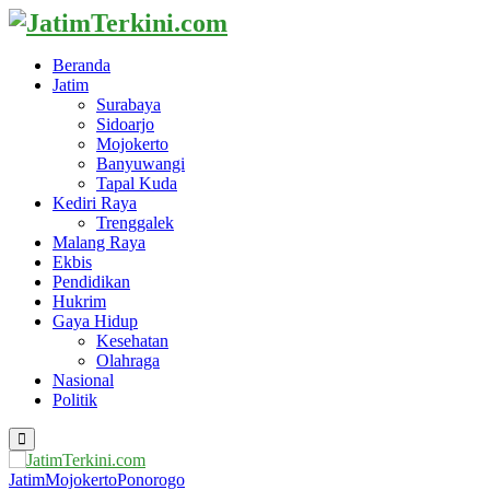
Beranda
Jatim
Surabaya
Sidoarjo
Mojokerto
Banyuwangi
Tapal Kuda
Kediri Raya
Trenggalek
Malang Raya
Ekbis
Pendidikan
Hukrim
Gaya Hidup
Kesehatan
Olahraga
Nasional
Politik
Primary
Menu
Jatim
Mojokerto
Ponorogo