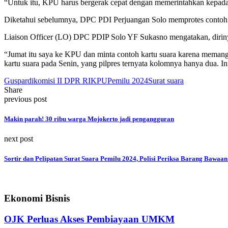
“Untuk itu, KPU harus bergerak cepat dengan memerintahkan kepada 
Diketahui sebelumnya, DPC PDI Perjuangan Solo memprotes contoh s
Liaison Officer (LO) DPC PDIP Solo YF Sukasno mengatakan, dirinya
“Jumat itu saya ke KPU dan minta contoh kartu suara karena memang
kartu suara pada Senin, yang pilpres ternyata kolomnya hanya dua. In
Guspardi
komisi II DPR RI
KPU
Pemilu 2024
Surat suara
Share
previous post
Makin parah! 30 ribu warga Mojokerto jadi pengangguran
next post
Sortir dan Pelipatan Surat Suara Pemilu 2024, Polisi Periksa Barang Bawaan
Ekonomi Bisnis
OJK Perluas Akses Pembiayaan UMKM