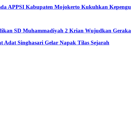
usda APPSI Kabupaten Mojokerto Kukuhkan Kepengu
didikan SD Muhammadiyah 2 Krian Wujudkan Geraka
Adat Singhasari Gelar Napak Tilas Sejarah