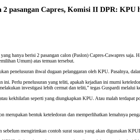
m 2 pasangan Capres, Komisi II DPR: KPU h
g hanya berisi 2 pasangan calon (Paslon) Capres-Cawapres saja. Hal
ilihan Umum) atas temuan tersebut.
n penelusuran ihwal dugaan pelanggaran oleh KPU. Pasalnya, dalam 
 ini. Perlu penelusuran yang teliti, apakah kejadian ini murni ketele
akukan investigasi lebih cermat dan teliti,” tegas Guspardi melalui ke
ran atau kekhilafan seperti yang diungkapkan KPU. Atau malah terdapa
slon merupakan bentuk keteledoran dan memperlihatkan lemahnya peng
n sebelum mengirimkan contoh surat suara yang akan digunakan KPUD