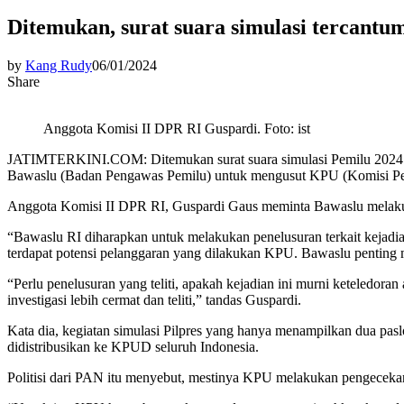
Ditemukan, surat suara simulasi tercantu
by
Kang Rudy
06/01/2024
Share
Anggota Komisi II DPR RI Guspardi. Foto: ist
JATIMTERKINI.COM: Ditemukan surat suara simulasi Pemilu 2024 yan
Bawaslu (Badan Pengawas Pemilu) untuk mengusut KPU (Komisi Pem
Anggota Komisi II DPR RI, Guspardi Gaus meminta Bawaslu melakuka
“Bawaslu RI diharapkan untuk melakukan penelusuran terkait kejadian
terdapat potensi pelanggaran yang dilakukan KPU. Bawaslu penting mel
“Perlu penelusuran yang teliti, apakah kejadian ini murni keteledo
investigasi lebih cermat dan teliti,” tandas Guspardi.
Kata dia, kegiatan simulasi Pilpres yang hanya menampilkan dua pa
didistribusikan ke KPUD seluruh Indonesia.
Politisi dari PAN itu menyebut, mestinya KPU melakukan pengeceka