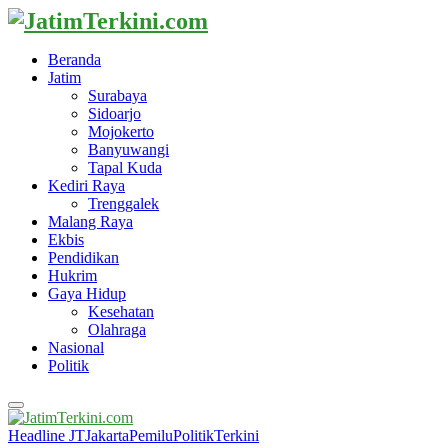
Beranda
Jatim
Surabaya
Sidoarjo
Mojokerto
Banyuwangi
Tapal Kuda
Kediri Raya
Trenggalek
Malang Raya
Ekbis
Pendidikan
Hukrim
Gaya Hidup
Kesehatan
Olahraga
Nasional
Politik
Primary
Menu
Headline JT
Jakarta
Pemilu
Politik
Terkini