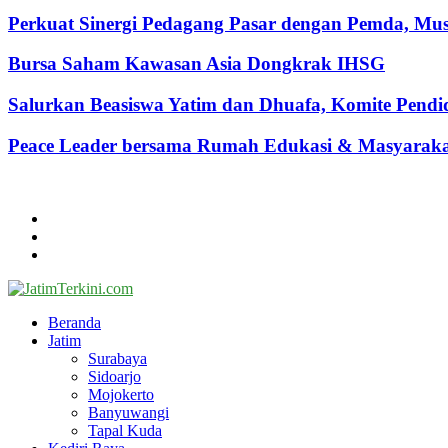
Perkuat Sinergi Pedagang Pasar dengan Pemda, M
Bursa Saham Kawasan Asia Dongkrak IHSG
Salurkan Beasiswa Yatim dan Dhuafa, Komite Pen
Peace Leader bersama Rumah Edukasi & Masyarakat 
@2024 - jatimterkini.com.
Beranda
Redaksi
Kontak
Facebook
Twitter
Youtube
Beranda
Jatim
Surabaya
Sidoarjo
Mojokerto
Banyuwangi
Tapal Kuda