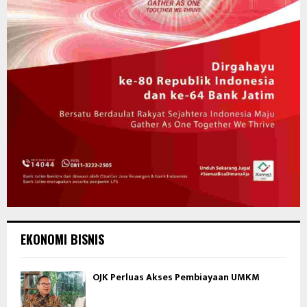
EKONOMI BISNIS
OJK Perluas Akses Pembiayaan UMKM