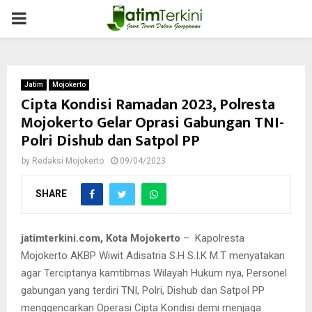
PRIMARY
MENU
Jatim
Mojokerto
Cipta Kondisi Ramadan 2023, Polresta
Mojokerto Gelar Oprasi Gabungan TNI-
Polri Dishub dan Satpol PP
by
Redaksi Mojokerto
09/04/2023
SHARE
jatimterkini.com, Kota Mojokerto
– Kapolresta
Mojokerto AKBP Wiwit Adisatria S.H S.I.K M.T menyatakan
agar Terciptanya kamtibmas Wilayah Hukum nya, Personel
gabungan yang terdiri TNI, Polri, Dishub dan Satpol PP
menggencarkan Operasi Cipta Kondisi demi menjaga