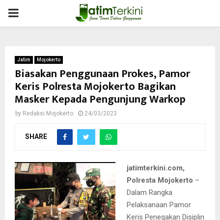
PRIMARY
MENU
Jatim
Mojokerto
Biasakan Penggunaan Prokes, Pamor
Keris Polresta Mojokerto Bagikan
Masker Kepada Pengunjung Warkop
by
Redaksi Mojokerto
24/03/2023
SHARE
jatimterkini.com,
Polresta Mojokerto
–
Dalam Rangka
Pelaksanaan Pamor
Keris Penegakan Disiplin