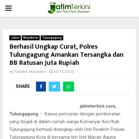
PRIMARY
MENU
Jatim
Mojokerto
Tulungagung
Berhasil Ungkap Curat, Polres
Tulungagung Amankan Tersangka dan
BB Ratusan Juta Rupiah
by
Redaksi Mojokerto
25/12/2022
SHARE
jatimterkini.com,
Tulungagung
– Kasus pencurian dengan pemberatan
yang terjadi di dalam rumah warga Kutoanyar Kec/Kab.
Tulungagung berhasil ditangkap oleh Unit Reskrim Polsek
Tulungagung Kota di bersama tim Unit Macan Agung