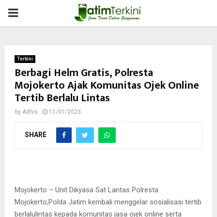
PRIMARY
MENU
Terkini
Berbagi Helm Gratis, Polresta
Mojokerto Ajak Komunitas Ojek Online
Tertib Berlalu Lintas
by
Adhis
11/01/2023
SHARE
Mojokerto – Unit Dikyasa Sat Lantas Polresta
Mojokerto,Polda Jatim kembali menggelar sosialisasi tertib
berlalulintas kepada komunitas jasa ojek online serta