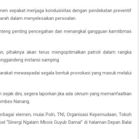
men sepakat menjaga kondusivitas dengan pendekatan preventif
arah dalam menyelesaikan persoalan.
benteng penting pencegahan dan menangkal gangguan kamtibmas
n, pihaknya akan terus mengoptimalkan patroli dalam rangka
enggandeng instansi samping.
akat mewaspadai segala bentuk provokasi yang masuk melalui
ah sejak dini, segera laporkan jika ada oknum yang memanfaatkan
Kombes Nanang.
erbagai elemen, mulai Polri, TNI, Organisasi Kepemudaan, Tokoh
pel “Sinergi Ngalam Mbois Guyub Damai” di halaman Depan Balai