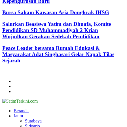
Kepengurusan Baru
Bursa Saham Kawasan Asia Dongkrak IHSG
Salurkan Beasiswa Yatim dan Dhuafa, Komite
Pendidikan SD Muhammadiyah 2 Krian
Wujudkan Gerakan Sedekah Pendidikan
Peace Leader bersama Rumah Edukasi &
Masyarakat Adat Singhasari Gelar Napak Tilas
Sejarah
@2024 - jatimterkini.com.
Beranda
Redaksi
Kontak
Facebook
Twitter
Youtube
Beranda
Jatim
Surabaya
Sidoarjo