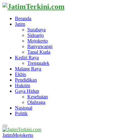
Beranda
Jatim
Surabaya
Sidoarjo
Mojokerto
Banyuwangi
Tapal Kuda
Kediri Raya
Trenggalek
Malang Raya
Ekbis
Pendidikan
Hukrim
Gaya Hidup
Kesehatan
Olahraga
Nasional
Politik
Primary
Menu
Jatim
Mojokerto