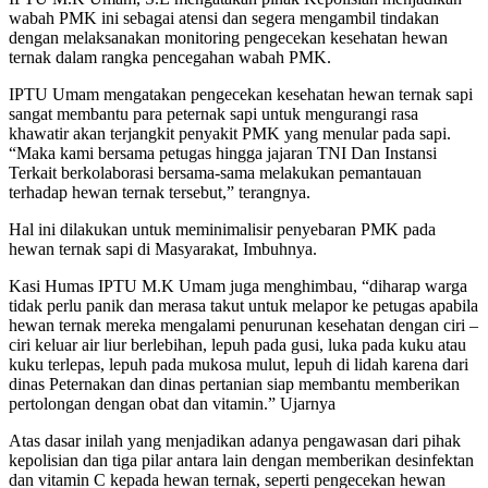
wabah PMK ini sebagai atensi dan segera mengambil tindakan
dengan melaksanakan monitoring pengecekan kesehatan hewan
ternak dalam rangka pencegahan wabah PMK.
IPTU Umam mengatakan pengecekan kesehatan hewan ternak sapi
sangat membantu para peternak sapi untuk mengurangi rasa
khawatir akan terjangkit penyakit PMK yang menular pada sapi.
“Maka kami bersama petugas hingga jajaran TNI Dan Instansi
Terkait berkolaborasi bersama-sama melakukan pemantauan
terhadap hewan ternak tersebut,” terangnya.
Hal ini dilakukan untuk meminimalisir penyebaran PMK pada
hewan ternak sapi di Masyarakat, Imbuhnya.
Kasi Humas IPTU M.K Umam juga menghimbau, “diharap warga
tidak perlu panik dan merasa takut untuk melapor ke petugas apabila
hewan ternak mereka mengalami penurunan kesehatan dengan ciri –
ciri keluar air liur berlebihan, lepuh pada gusi, luka pada kuku atau
kuku terlepas, lepuh pada mukosa mulut, lepuh di lidah karena dari
dinas Peternakan dan dinas pertanian siap membantu memberikan
pertolongan dengan obat dan vitamin.” Ujarnya
Atas dasar inilah yang menjadikan adanya pengawasan dari pihak
kepolisian dan tiga pilar antara lain dengan memberikan desinfektan
dan vitamin C kepada hewan ternak, seperti pengecekan hewan