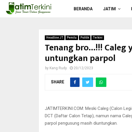
BERANDA
JATIM
Headline JT
Pemilu
Politik
Terkini
Tenang bro…!!! Caleg 
untungkan parpol
by
Kang Rudy
20/12/2023
SHARE
Caleg yang dicoret oleh KPU,
JATIMTERKINI.COM: Meski Caleg (Calon Legis
DCT (Daftar Calon Tetap), namun nama Caleg
parpol pengusung masih diuntungkan.