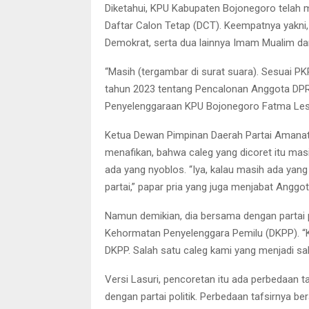
Diketahui, KPU Kabupaten Bojonegoro telah 
Daftar Calon Tetap (DCT). Keempatnya yakn
Demokrat, serta dua lainnya Imam Mualim dar
“Masih (tergambar di surat suara). Sesuai 
tahun 2023 tentang Pencalonan Anggota DPR, 
Penyelenggaraan KPU Bojonegoro Fatma Lest
Ketua Dewan Pimpinan Daerah Partai Amanat
menafikan, bahwa caleg yang dicoret itu mas
ada yang nyoblos. “Iya, kalau masih ada ya
partai,” papar pria yang juga menjabat Anggo
Namun demikian, dia bersama dengan partai po
Kehormatan Penyelenggara Pemilu (DKPP). “
DKPP. Salah satu caleg kami yang menjadi saks
Versi Lasuri, pencoretan itu ada perbedaan t
dengan partai politik. Perbedaan tafsirnya be