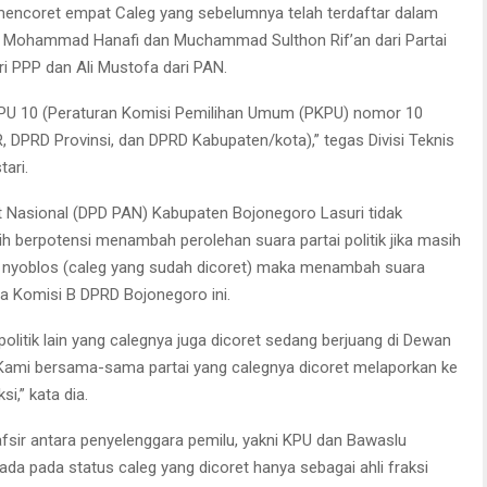
mencoret empat Caleg yang sebelumnya telah terdaftar dalam
i, Mohammad Hanafi dan Muchammad Sulthon Rif’an dari Partai
i PPP dan Ali Mustofa dari PAN.
PKPU 10 (Peraturan Komisi Pemilihan Umum (PKPU) nomor 10
DPRD Provinsi, dan DPRD Kabupaten/kota),” tegas Divisi Teknis
ari.
 Nasional (DPD PAN) Kabupaten Bojonegoro Lasuri tidak
ih berpotensi menambah perolehan suara partai politik jika masih
ng nyoblos (caleg yang sudah dicoret) maka menambah suara
ta Komisi B DPRD Bojonegoro ini.
litik lain yang calegnya juga dicoret sedang berjuang di Dewan
Kami bersama-sama partai yang calegnya dicoret melaporkan ke
i,” kata dia.
afsir antara penyelenggara pemilu, yakni KPU dan Bawaslu
rada pada status caleg yang dicoret hanya sebagai ahli fraksi