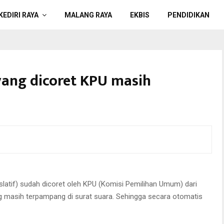
KEDIRI RAYA
MALANG RAYA
EKBIS
PENDIDIKAN
yang dicoret KPU masih
 namanya masih terpampang di surat suara. Foto: ist
latif) sudah dicoret oleh KPU (Komisi Pemilihan Umum) dari
 masih terpampang di surat suara. Sehingga secara otomatis