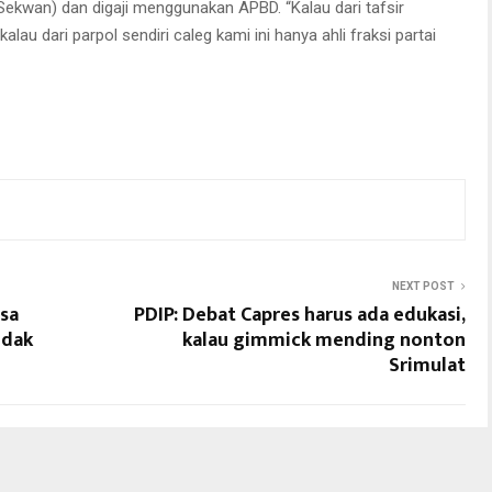
(Sekwan) dan digaji menggunakan APBD. “Kalau dari tafsir
alau dari parpol sendiri caleg kami ini hanya ahli fraksi partai
NEXT POST
asa
PDIP: Debat Capres harus ada edukasi,
idak
kalau gimmick mending nonton
Srimulat