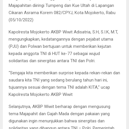
Majapahitan diiringi Tumpeng dan Kue Ultah di Lapangan
Cikaran Asrama Korem 082/CPYJ, Kota Mojokerto, Rabu
(05/10/2022)
Kapolresta Mojokerto AKBP Wiwit Adisatria, S.H, S.I.K, M.T,
mengungkapkan, kedatangannya dengan pejabat utama
(PJU) dan Polwan bertujuan untuk memberikan kejutan
kepada anggota TNI di HUT ke-77 sebagai wujud
solidaritas dan sinergitas antara TNI dan Polri.
“Sengaja kita memberikan surprise kepada rekan-rekan dan
saudara kita TNI yang sedang berulang tahun hari ini,
tujuannya sesuai dengan tema TNI adalah KITA,” ucap
Kapolresta Mojokerto AKBP Wiwit
Selanjutnya, AKBP Wiwit berharap dengan mengusung
tema Majapahit dan Gajah Mada dengan pakaian yang
digunakan ingin menunjukkan bahwa sinergitas dan
solidaritas yang dibangun antara TNI – Polri, Pemerintah