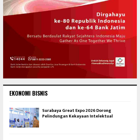
EKONOMI BISNIS
Surabaya Great Expo 2026 Dorong
Pelindungan Kekayaan Intelektual