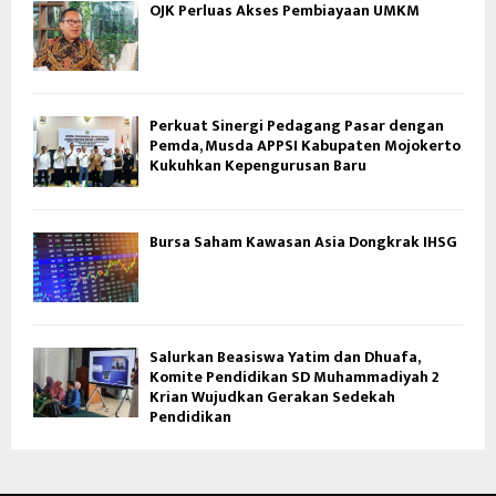
OJK Perluas Akses Pembiayaan UMKM
Perkuat Sinergi Pedagang Pasar dengan
Pemda, Musda APPSI Kabupaten Mojokerto
Kukuhkan Kepengurusan Baru
Bursa Saham Kawasan Asia Dongkrak IHSG
Salurkan Beasiswa Yatim dan Dhuafa,
Komite Pendidikan SD Muhammadiyah 2
Krian Wujudkan Gerakan Sedekah
Pendidikan