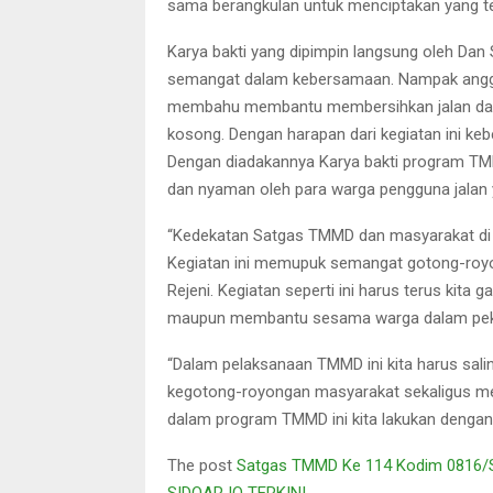
sama berangkulan untuk menciptakan yang t
Karya bakti yang dipimpin langsung oleh Dan
semangat dalam kebersamaan. Nampak anggo
membahu membantu membersihkan jalan dan 
kosong. Dengan harapan dari kegiatan ini keb
Dengan diadakannya Karya bakti program TMMD
dan nyaman oleh para warga pengguna jalan 
“Kedekatan Satgas TMMD dan masyarakat di 
Kegiatan ini memupuk semangat gotong-roy
Rejeni. Kegiatan seperti ini harus terus kit
maupun membantu sesama warga dalam pekerj
“Dalam pelaksanaan TMMD ini kita harus sa
kegotong-royongan masyarakat sekaligus me
dalam program TMMD ini kita lakukan dengan
The post
Satgas TMMD Ke 114 Kodim 0816/S
SIDOARJO TERKINI
.