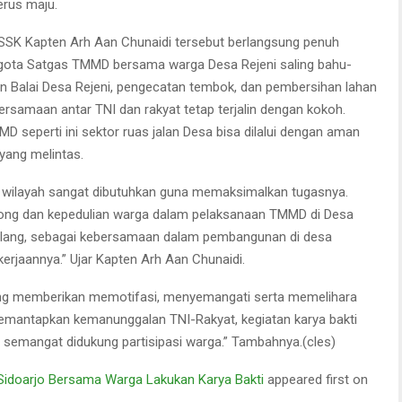
erus maju.
 SSK Kapten Arh Aan Chunaidi tersebut berlangsung penuh
ta Satgas TMMD bersama warga Desa Rejeni saling bahu-
Balai Desa Rejeni, pengecatan tembok, dan pembersihan lahan
ersamaan antar TNI dan rakyat tetap terjalin dengan kokoh.
 seperti ini sektor ruas jalan Desa bisa dilalui dengan aman
yang melintas.
wilayah sangat dibutuhkan guna memaksimalkan tugasnya.
ong dan kepedulian warga dalam pelaksanaan TMMD di Desa
a galang, sebagai kebersamaan dalam pembangunan di desa
aannya.” Ujar Kapten Arh Aan Chunaidi.
ling memberikan memotifasi, menyemangati serta memelihara
mantapkan kemanunggalan TNI-Rakyat, kegiatan karya bakti
 semangat didukung partisipasi warga.” Tambahnya.(cles)
idoarjo Bersama Warga Lakukan Karya Bakti
appeared first on