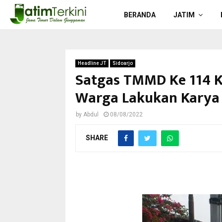
BERANDA
JATIM
Headline JT
Sidoarjo
Satgas TMMD Ke 114 K
Warga Lakukan Karya 
by
Abdul
08/08/2022
SHARE