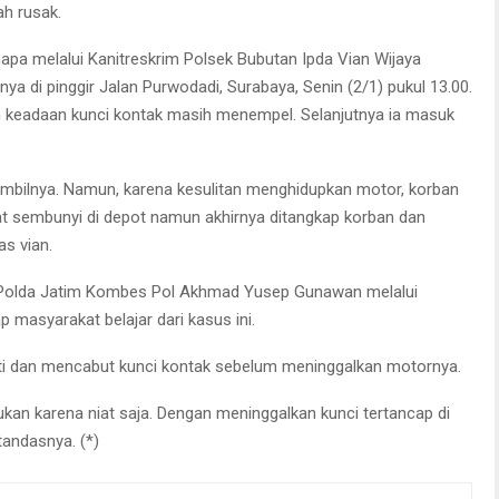
ah rusak.
pa melalui Kanitreskrim Polsek Bubutan Ipda Vian Wijaya
 di pinggir Jalan Purwodadi, Surabaya, Senin (2/1) pukul 13.00.
keadaan kunci kontak masih menempel. Selanjutnya ia masuk
mbilnya. Namun, karena kesulitan menghidupkan motor, korban
at sembunyi di depot namun akhirnya ditangkap korban dan
as vian.
a Polda Jatim Kombes Pol Akhmad Yusep Gunawan melalui
asyarakat belajar dari kasus ini.
hati dan mencabut kunci kontak sebelum meninggalkan motornya.
kan karena niat saja. Dengan meninggalkan kunci tertancap di
tandasnya. (*)