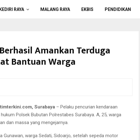
KEDIRI RAYA
MALANG RAYA
EKBIS
PENDIDIKAN
 Berhasil Amankan Terduga
kat Bantuan Warga
atimterkini.com, Surabaya
– Pelaku pencurian kendaraan
h hukum Polsek Bubutan Polrestabes Surabaya. A, 25, warga
rban dan massa yang mengejarnya.
nya Gunawan, warga Sedati, Sidoarjo, setelah sepeda motor