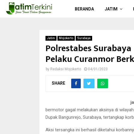
BERANDA
JATIM
Jatim
Mojokerto
Surabaya
Polrestabes Surabaya
Pelaku Curanmor Ber
by
Redaksi Mojokerto
04/01/2023
SHARE
j
bermotor gagal melakukan aksinya di wilaya
Dupak Bangunrejo, Surabaya, tertangkap ko
Aksi tersangka ini berhasil diketahui korban