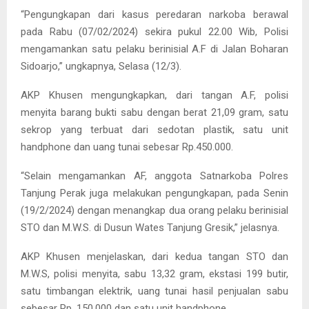
“Pengungkapan dari kasus peredaran narkoba berawal
pada Rabu (07/02/2024) sekira pukul 22.00 Wib, Polisi
mengamankan satu pelaku berinisial A.F di Jalan Boharan
Sidoarjo,” ungkapnya, Selasa (12/3).
AKP Khusen mengungkapkan, dari tangan A.F, polisi
menyita barang bukti sabu dengan berat 21,09 gram, satu
sekrop yang terbuat dari sedotan plastik, satu unit
handphone dan uang tunai sebesar Rp.450.000.
“Selain mengamankan AF, anggota Satnarkoba Polres
Tanjung Perak juga melakukan pengungkapan, pada Senin
(19/2/2024) dengan menangkap dua orang pelaku berinisial
STO dan M.W.S. di Dusun Wates Tanjung Gresik,” jelasnya.
AKP Khusen menjelaskan, dari kedua tangan STO dan
M.W.S, polisi menyita, sabu 13,32 gram, ekstasi 199 butir,
satu timbangan elektrik, uang tunai hasil penjualan sabu
sebesar Rp. 150.000 dan satu unit handphone.