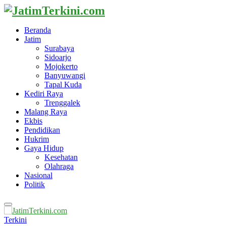
Beranda
Jatim
Surabaya
Sidoarjo
Mojokerto
Banyuwangi
Tapal Kuda
Kediri Raya
Trenggalek
Malang Raya
Ekbis
Pendidikan
Hukrim
Gaya Hidup
Kesehatan
Olahraga
Nasional
Politik
Primary
Menu
Terkini