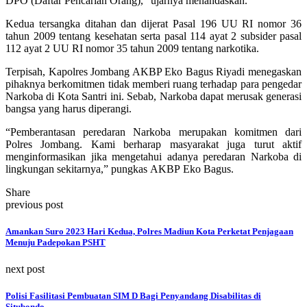
DPO (Daftar Pencarian Orang),” ujarnya menandaskan.
Kedua tersangka ditahan dan dijerat Pasal 196 UU RI nomor 36
tahun 2009 tentang kesehatan serta pasal 114 ayat 2 subsider pasal
112 ayat 2 UU RI nomor 35 tahun 2009 tentang narkotika.
Terpisah, Kapolres Jombang AKBP Eko Bagus Riyadi menegaskan
pihaknya berkomitmen tidak memberi ruang terhadap para pengedar
Narkoba di Kota Santri ini. Sebab, Narkoba dapat merusak generasi
bangsa yang harus diperangi.
“Pemberantasan peredaran Narkoba merupakan komitmen dari
Polres Jombang. Kami berharap masyarakat juga turut aktif
menginformasikan jika mengetahui adanya peredaran Narkoba di
lingkungan sekitarnya,” pungkas AKBP Eko Bagus.
Share
previous post
Amankan Suro 2023 Hari Kedua, Polres Madiun Kota Perketat Penjagaan
Menuju Padepokan PSHT
next post
Polisi Fasilitasi Pembuatan SIM D Bagi Penyandang Disabilitas di
Situbondo