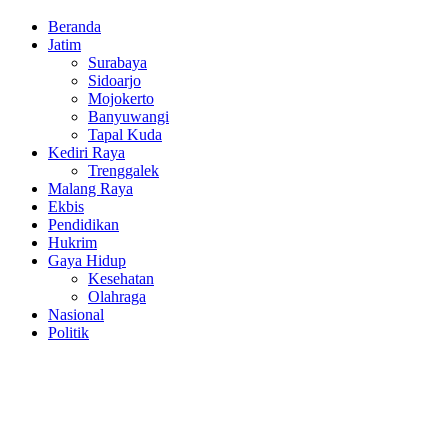
Facebook
Twitter
Youtube
Beranda
Jatim
Surabaya
Sidoarjo
Mojokerto
Banyuwangi
Tapal Kuda
Kediri Raya
Trenggalek
Malang Raya
Ekbis
Pendidikan
Hukrim
Gaya Hidup
Kesehatan
Olahraga
Nasional
Politik