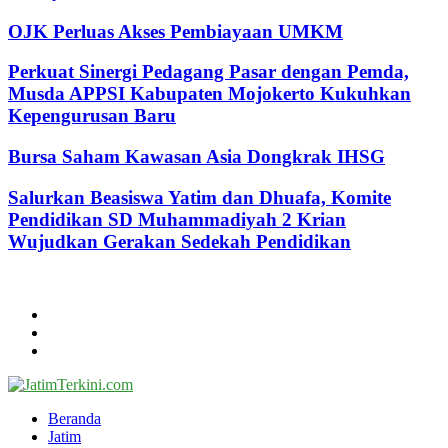
OJK Perluas Akses Pembiayaan UMKM
Perkuat Sinergi Pedagang Pasar dengan Pemda,
Musda APPSI Kabupaten Mojokerto Kukuhkan
Kepengurusan Baru
Bursa Saham Kawasan Asia Dongkrak IHSG
Salurkan Beasiswa Yatim dan Dhuafa, Komite
Pendidikan SD Muhammadiyah 2 Krian
Wujudkan Gerakan Sedekah Pendidikan
@2024 - jatimterkini.com.
Beranda
Redaksi
Kontak
Facebook
Twitter
Youtube
Beranda
Jatim