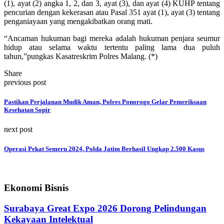
(1), ayat (2) angka 1, 2, dan 3, ayat (3), dan ayat (4) KUHP tentang
pencurian dengan kekerasan atau Pasal 351 ayat (1), ayat (3) tentang
penganiayaan yang mengakibatkan orang mati.
“Ancaman hukuman bagi mereka adalah hukuman penjara seumur
hidup atau selama waktu tertentu paling lama dua puluh
tahun,”pungkas Kasatreskrim Polres Malang. (*)
Share
previous post
Pastikan Perjalanan Mudik Aman, Polres Ponorogo Gelar Pemeriksaan
Kesehatan Sopir
next post
Operasi Pekat Semeru 2024, Polda Jatim Berhasil Ungkap 2.500 Kasus
Ekonomi Bisnis
Surabaya Great Expo 2026 Dorong Pelindungan
Kekayaan Intelektual