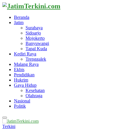
Beranda
Jatim
Surabaya
Sidoarjo
Mojokerto
Banyuwangi
Tapal Kuda
Kediri Raya
Trenggalek
Malang Raya
Ekbis
Pendidikan
Hukrim
Gaya Hidup
Kesehatan
Olahraga
Nasional
Politik
Primary
Menu
Terkini