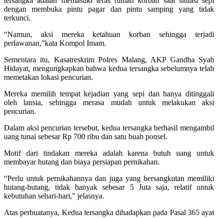
tersangka adalah memasuki teras rumah korban saat situasi sepi
dengan membuka pintu pagar dan pintu samping yang tidak
terkunci.
“Namun, aksi mereka ketahuan korban sehingga terjadi
perlawanan,”kata Kompol Imam.
Sementara itu, Kasatreskrim Polres Malang, AKP Gandha Syah
Hidayat, mengungkapkan bahwa kedua tersangka sebelumnya telah
memetakan lokasi pencurian.
Mereka memilih tempat kejadian yang sepi dan hanya ditinggali
oleh lansia, sehingga merasa mudah untuk melakukan aksi
pencurian.
Dalam aksi pencurian tersebut, kedua tersangka berhasil mengambil
uang tunai sebesar Rp 700 ribu dan satu buah ponsel.
Motif dari tindakan mereka adalah karena butuh uang untuk
membayar hutang dan biaya persiapan pernikahan.
“Perlu untuk pernikahannya dan juga yang bersangkutan memiliki
hutang-hutang, tidak banyak sebesar 5 Juta saja, relatif untuk
kebutuhan sehari-hari,” jelasnya.
Atas perbuatanya, Kedua tersangka dihadapkan pada Pasal 365 ayat