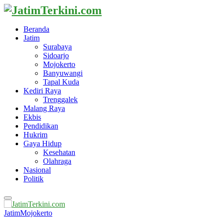
Beranda
Jatim
Surabaya
Sidoarjo
Mojokerto
Banyuwangi
Tapal Kuda
Kediri Raya
Trenggalek
Malang Raya
Ekbis
Pendidikan
Hukrim
Gaya Hidup
Kesehatan
Olahraga
Nasional
Politik
Primary
Menu
Jatim
Mojokerto