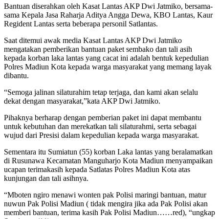
Bantuan diserahkan oleh Kasat Lantas AKP Dwi Jatmiko, bersama-
sama Kepala Jasa Raharja Aditya Angga Dewa, KBO Lantas, Kaur
Regident Lantas serta beberapa personil Satlantas.
Saat ditemui awak media Kasat Lantas AKP Dwi Jatmiko
mengatakan pemberikan bantuan paket sembako dan tali asih
kepada korban laka lantas yang cacat ini adalah bentuk kepedulian
Polres Madiun Kota kepada warga masyarakat yang memang layak
dibantu.
“Semoga jalinan silaturahim tetap terjaga, dan kami akan selalu
dekat dengan masyarakat,”kata AKP Dwi Jatmiko.
Pihaknya berharap dengan pemberian paket ini dapat membantu
untuk kebutuhan dan merekatkan tali silaturahmi, serta sebagai
wujud dari Presisi dalam kepedulian kepada warga masyarakat.
Sementara itu Sumiatun (55) korban Laka lantas yang beralamatkan
di Rusunawa Kecamatan Manguharjo Kota Madiun menyampaikan
ucapan terimakasih kepada Satlatas Polres Madiun Kota atas
kunjungan dan tali asihnya.
“Mboten ngiro menawi wonten pak Polisi maringi bantuan, matur
nuwun Pak Polisi Madiun ( tidak mengira jika ada Pak Polisi akan
memberi bantuan, terima kasih Pak Polisi Madiun……red), “ungkap