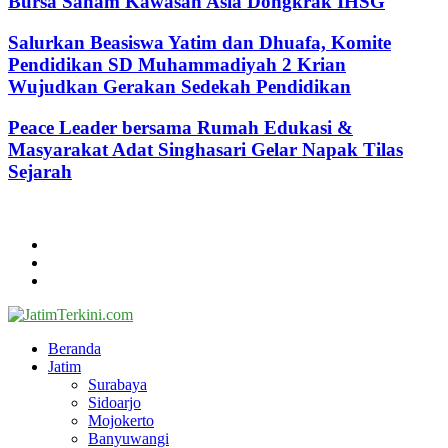
Bursa Saham Kawasan Asia Dongkrak IHSG
Salurkan Beasiswa Yatim dan Dhuafa, Komite
Pendidikan SD Muhammadiyah 2 Krian
Wujudkan Gerakan Sedekah Pendidikan
Peace Leader bersama Rumah Edukasi &
Masyarakat Adat Singhasari Gelar Napak Tilas
Sejarah
@2024 - jatimterkini.com.
Beranda
Redaksi
Kontak
Facebook
Twitter
Youtube
Beranda
Jatim
Surabaya
Sidoarjo
Mojokerto
Banyuwangi