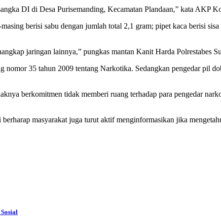
ersangka DI di Desa Purisemanding, Kecamatan Plandaan,” kata AKP K
g-masing berisi sabu dengan jumlah total 2,1 gram; pipet kaca berisi sis
gkap jaringan lainnya,” pungkas mantan Kanit Harda Polrestabes Sur
 nomor 35 tahun 2009 tentang Narkotika. Sedangkan pengedar pil do
ya berkomitmen tidak memberi ruang terhadap para pengedar narkoba
rharap masyarakat juga turut aktif menginformasikan jika mengetahu
Sosial