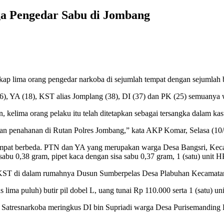
ga Pengedar Sabu di Jombang
p lima orang pengedar narkoba di sejumlah tempat dengan sejumlah ba
(36), YA (18), KST alias Jomplang (38), DI (37) dan PK (25) semuanya
lima orang pelaku itu telah ditetapkan sebagai tersangka dalam kas
ukan penahanan di Rutan Polres Jombang,” kata AKP Komar, Selasa (10/
tempat berbeda. PTN dan YA yang merupakan warga Desa Bangsri, Kec
bu 0,38 gram, pipet kaca dengan sisa sabu 0,37 gram, 1 (satu) unit 
KST di dalam rumahnya Dusun Sumberpelas Desa Plabuhan Kecamatan
 lima puluh) butir pil dobel L, uang tunai Rp 110.000 serta 1 (satu) u
a Satresnarkoba meringkus DI bin Supriadi warga Desa Purisemandin