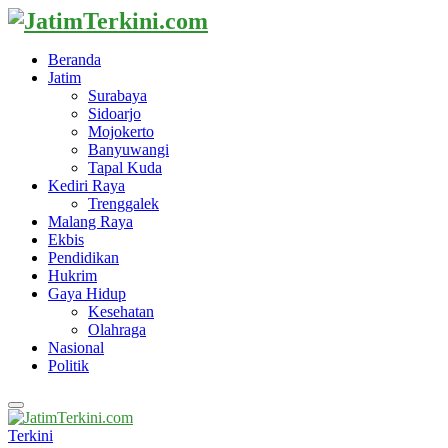
Beranda
Jatim
Surabaya
Sidoarjo
Mojokerto
Banyuwangi
Tapal Kuda
Kediri Raya
Trenggalek
Malang Raya
Ekbis
Pendidikan
Hukrim
Gaya Hidup
Kesehatan
Olahraga
Nasional
Politik
Primary
Menu
Terkini