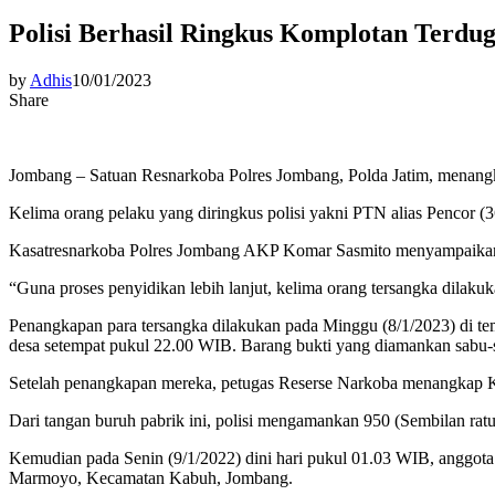
Polisi Berhasil Ringkus Komplotan Terdu
by
Adhis
10/01/2023
Share
Jombang – Satuan Resnarkoba Polres Jombang, Polda Jatim, menangka
Kelima orang pelaku yang diringkus polisi yakni PTN alias Pencor 
Kasatresnarkoba Polres Jombang AKP Komar Sasmito menyampaikan, ke
“Guna proses penyidikan lebih lanjut, kelima orang tersangka dilak
Penangkapan para tersangka dilakukan pada Minggu (8/1/2023) di 
desa setempat pukul 22.00 WIB. Barang bukti yang diamankan sabu-sa
Setelah penangkapan mereka, petugas Reserse Narkoba menangkap 
Dari tangan buruh pabrik ini, polisi mengamankan 950 (Sembilan ratus
Kemudian pada Senin (9/1/2022) dini hari pukul 01.03 WIB, anggot
Marmoyo, Kecamatan Kabuh, Jombang.