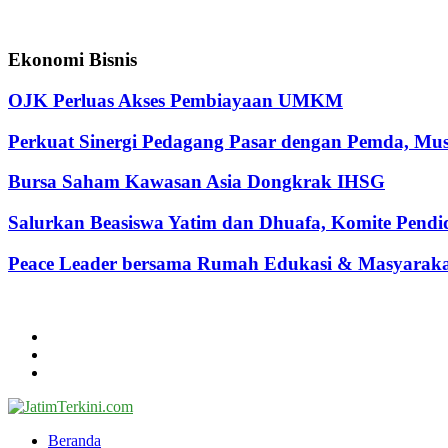
Ekonomi Bisnis
OJK Perluas Akses Pembiayaan UMKM
Perkuat Sinergi Pedagang Pasar dengan Pemda, M
Bursa Saham Kawasan Asia Dongkrak IHSG
Salurkan Beasiswa Yatim dan Dhuafa, Komite Pen
Peace Leader bersama Rumah Edukasi & Masyarakat 
@2024 - jatimterkini.com.
Beranda
Redaksi
Kontak
Facebook
Twitter
Youtube
Beranda