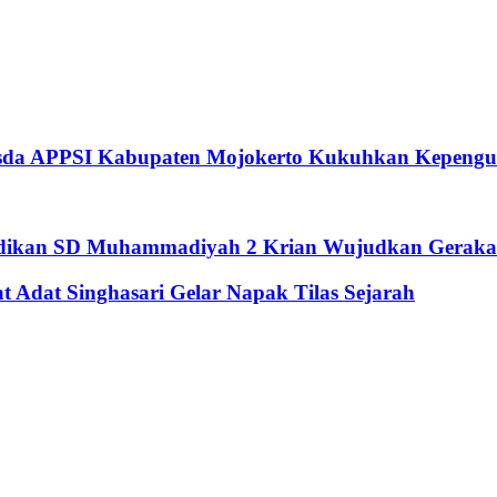
usda APPSI Kabupaten Mojokerto Kukuhkan Kepengu
didikan SD Muhammadiyah 2 Krian Wujudkan Geraka
Adat Singhasari Gelar Napak Tilas Sejarah