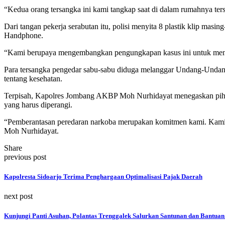
“Kedua orang tersangka ini kami tangkap saat di dalam rumahnya t
Dari tangan pekerja serabutan itu, polisi menyita 8 plastik klip masin
Handphone.
“Kami berupaya mengembangkan pengungkapan kasus ini untuk menan
Para tersangka pengedar sabu-sabu diduga melanggar Undang-Undang
tentang kesehatan.
Terpisah, Kapolres Jombang AKBP Moh Nurhidayat menegaskan pihakn
yang harus diperangi.
“Pemberantasan peredaran narkoba merupakan komitmen kami. Kami be
Moh Nurhidayat.
Share
previous post
Kapolresta Sidoarjo Terima Penghargaan Optimalisasi Pajak Daerah
next post
Kunjungi Panti Asuhan, Polantas Trenggalek Salurkan Santunan dan Bantuan 