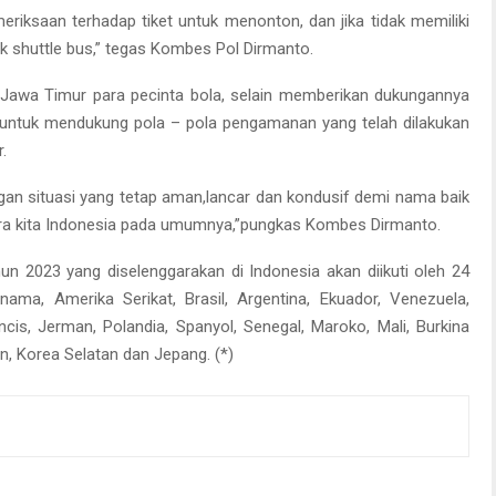
emeriksaan terhadap tiket untuk menonton, dan jika tidak memiliki
ik shuttle bus,” tegas Kombes Pol Dirmanto.
Jawa Timur para pecinta bola, selain memberikan dukungannya
a untuk mendukung pola – pola pengamanan yang telah dilakukan
.
engan situasi yang tetap aman,lancar dan kondusif demi nama baik
ra kita Indonesia pada umumnya,”pungkas Kombes Dirmanto.
un 2023 yang diselenggarakan di Indonesia akan diikuti oleh 24
nama, Amerika Serikat, Brasil, Argentina, Ekuador, Venezuela,
ancis, Jerman, Polandia, Spanyol, Senegal, Maroko, Mali, Burkina
an, Korea Selatan dan Jepang. (*)