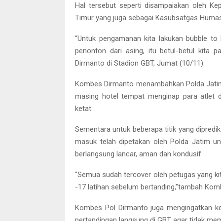
Hal tersebut seperti disampaiakan oleh K
Timur yang juga sebagai Kasubsatgas Huma
“Untuk pengamanan kita lakukan bubble to bu
penonton dari asing, itu betul-betul kit
Dirmanto di Stadion GBT, Jumat (10/11).
Kombes Dirmanto menambahkan Polda Jatim
masing hotel tempat menginap para atlet 
ketat.
Sementara untuk beberapa titik yang dipredik
masuk telah dipetakan oleh Polda Jatim unt
berlangsung lancar, aman dan kondusif.
“Semua sudah tercover oleh petugas yang kit
-17 latihan sebelum bertanding,”tambah Kom
Kombes Pol Dirmanto juga mengingatkan ke
pertandingan langsung di GBT agar tidak me