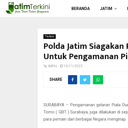
BERANDA
JATIM
Terkini
Polda Jatim Siagakan 
Untuk Pengamanan Pia
by
Adhis
10/11/2023
SHARE
SURABAYA – Pengamanan gelaran Piala Duni
Tomo ( GBT ) Surabaya, juga dilakukan di se
para pemain dari berbagai Negara menginap.