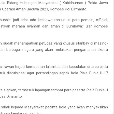
epala Bidang Hubungan Masyarakat ( Kabidhumas ) Polda Jawa
s Operasi Aman Bacuya 2023, Kombes Pol Dirmanto.
bble, jadi tidak ada kekhawatiran untuk para pemain, official,
a pastikan merasa nyaman dan aman di Surabaya,” ujar Kombes
 sudah menampatkan petugas yang khusus stanbay di masing-
dari berbagai negara yang akan melakukan pengamanan ekstra
si rawan terjadi kemacetan lalulintas dan kepadatan di area pintu
uk diantisipasi agar pertandingan sepak bola Piala Dunia U-17
a siapkan, termasuk lapangan tempat para peserta Piala Dunia U
bes Dirmanto.
mbali kepada Masyarakat pecinta bola yang akan menyaksikan
mbawa kendaraan sendiri.