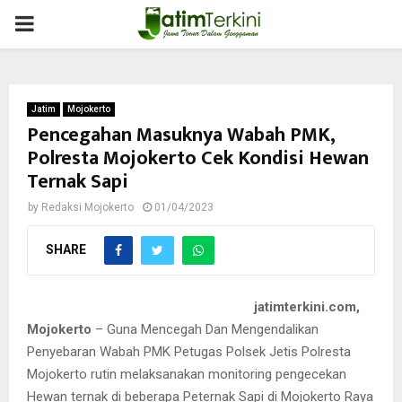
PRIMARY
MENU
Jatim
Mojokerto
Pencegahan Masuknya Wabah PMK,
Polresta Mojokerto Cek Kondisi Hewan
Ternak Sapi
by
Redaksi Mojokerto
01/04/2023
SHARE
jatimterkini.com,
Mojokerto
– Guna Mencegah Dan Mengendalikan
Penyebaran Wabah PMK Petugas Polsek Jetis Polresta
Mojokerto rutin melaksanakan monitoring pengecekan
Hewan ternak di beberapa Peternak Sapi di Mojokerto Raya