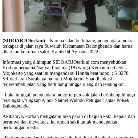
(SIDOARJOterkini)
– Karena jalan berlubang, pengendara motor
terkapar di jalan raya Suwaluh Kecamatan Balongbendo dan harus
dilarikan ke rumah sakit, Kamis 04 Agustus 2022.
Informasi yang dihimpun SIDOARJOterkini.com menyebutkan,
Korban bernama Nauval Pratama (18) warga Kemantren Gedek
Mojokerto yang saat itu mengendarai Honda beat nopol : S-3278-
SR dari arah Surabaya menuju Mojokerto. Saat di lokasi
terjerembab jalan yang berlubang hingga oleng dan tersungkur.
“Laka tunggal, pengendara motor terperosok jalan berlubang hingga
tersungkur,”ungkap Aipda Slamet Widodo Petugas Lantas Polsek
Balongbendo.
Akibatnya, korban mengalami luka parah di bagian kaki, kepala dan
perutnya dan dievakuasi ke rumah sakit untuk mendapatkan
pertolongan medis.
“Korban mengalami patah paha kaki kiri, luka di kaki dan perutnya,