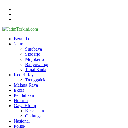
Beranda
Redaksi
Kontak
Facebook
Twitter
Youtube
Beranda
Jatim
Surabaya
Sidoarjo
Mojokerto
Banyuwangi
Tapal Kuda
Kediri Raya
Trenggalek
Malang Raya
Ekbis
Pendidikan
Hukrim
Gaya Hidup
Kesehatan
Olahraga
Nasional
Politik