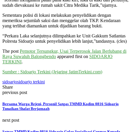
sudah dievakuasi ke rumah sakit Citra Medika Tarik,”ujarnya.
Sementara polisi di lokasi melakukan penyelidikan dengan
memeriksa sejumlah saksi dan menggelar olah TKP. Kendaraan
yang terlibat diamankan untuk dijadikan barang bukti.
“Perkara Laka selanjutnya dilimpahkan ke Unit Gakkum Satlantas
Polresta Sidoarjo untuk penyelidikan lebih lanjut,”tandasnya. (cles)
The post
Pemotor Tersungkur, Usai Terperosok Jalan Berlubang di
Raya Suwaluh Balongbendo
appeared first on
SIDOARJO
TERKINI
.
Sumber : Sidoarjo Terkini (Jejaring JatimTerkini.com)
sidoarjo
sidoarjo terkini
Share
previous post
Bersama Warga Rejeni, Personil Satgas TMMD Kodim 0816 Sidoarjo
Tunaikan Shalat Berjamaah
next post
Satgas TMMD Kodim 0816 Sidoarjo Gelar Sosialisasi Germas Kepada