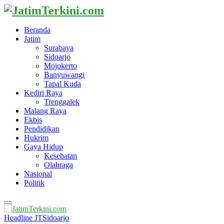
Beranda
Jatim
Surabaya
Sidoarjo
Mojokerto
Banyuwangi
Tapal Kuda
Kediri Raya
Trenggalek
Malang Raya
Ekbis
Pendidikan
Hukrim
Gaya Hidup
Kesehatan
Olahraga
Nasional
Politik
Primary
Menu
Headline JT
Sidoarjo