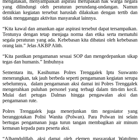
mengatakan, menyampaikan aspirasi merupakan hak warga negara
yang dilindungi oleh peraturan perundang-undangan. Namun
demikian kegiatan tersebut haruslah dilakukan dengan tertib dan
tidak mengganggu aktivitas masyarakat lainnya.
“Kita kawal dan amankan agar aspirasi tersebut dapat tersampaikan.
Tentunya dengan tetap menjaga norma dan etika serta mematuhi
segala peraturan yang ada. Kebebasan kita dibatasi oleh kebebasan
orang lain.” Jelas AKBP Alith.
“Kita pastikan pengamanan sesuai SOP dan mengedepankan sikap
tegas dan humanis.” Imbuhnya
Sementara itu, Kasihumas Polres Trenggalek Iptu Suswanto
menerangkan, tak jauh berbeda seperti pengamanan kegiatan serupa
sebelumnya, dalam pengamanan aksi damai ini Polres Trenggalek
mengerahkan puluhan personel yang terbagi dalam tim-tim kecil.
Mulai dari petugas Dalmas hingga pengawalan aksi dan
pengamanan rute.
Polres Trenggalek juga menerjunkan tim negosiator yang
beranggotakan Polisi Wanita (Polwan). Para Polwan ini selain
bertugas pengamanan juga turun tangan membagikan air minum
kemasan kepada para peserta aksi.
“Alhamdulillah, aksi damai oleh elemen masyarakat Watulimo