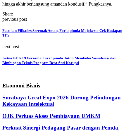
hingga akhir berlangsung amandan kondusif.” Pungkasnya.
Share
previous post
Pastikan Pilkades Serentak Aman, Forkopimda Mojokerto Cek Kesiapan
TPS
next post
Ketua KPK RI bersama Forkopimda Jatim Membuka Sosialisasi dan
Bimbingan Teknis Program Desa Anti Korupsi
Ekonomi Bisnis
Surabaya Great Expo 2026 Dorong Pelindungan
Kekayaan Intelektual
OJK Perluas Akses Pembiayaan UMKM
Perkuat Sinergi Pedagang Pasar dengan Pemda,