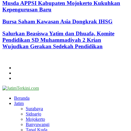
Musda APPSI Kabupaten Mojokerto Kukuhkan
Kepengurusan Baru
Bursa Saham Kawasan Asia Dongkrak IHSG
Salurkan Beasiswa Yatim dan Dhuafa, Komite
Pendidikan SD Muhammadiyah 2 Krian
Wujudkan Gerakan Sedekah Pendidikan
@2024 - jatimterkini.com.
Beranda
Redaksi
Kontak
Facebook
Twitter
Youtube
Beranda
Jatim
Surabaya
Sidoarjo
Mojokerto
Banyuwangi
Tapal Kuda