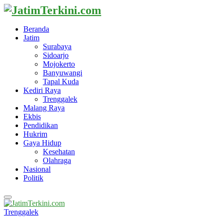
Beranda
Jatim
Surabaya
Sidoarjo
Mojokerto
Banyuwangi
Tapal Kuda
Kediri Raya
Trenggalek
Malang Raya
Ekbis
Pendidikan
Hukrim
Gaya Hidup
Kesehatan
Olahraga
Nasional
Politik
Primary
Menu
Trenggalek