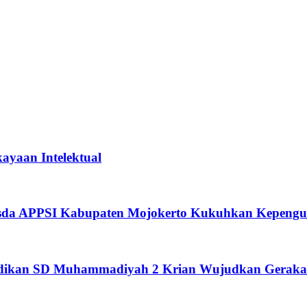
ayaan Intelektual
usda APPSI Kabupaten Mojokerto Kukuhkan Kepengu
didikan SD Muhammadiyah 2 Krian Wujudkan Geraka