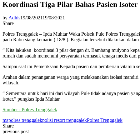
Koordinasi Tiga Pilar Bahas Pasien Isoter
by
Adhis
19/08/2021
19/08/2021
Share
Polres Trenggalek – Ipda Muhtar Waka Polsek Pule Polres Trenggale
pada Rabu siang kemarin ( 18/8 ). Kegiatan tersebut dilakukan dalam
” Kita lakukan koordinsai 3 pilar dengan dr. Bambang mulyono kepal
rumah dan sudah memenuhi persyaratan termasuk tenaga medis dari pu
Sampai saat ini Pemeriksaan Kepada pasien dan pemberian vitamin sert
Arahan dalam penanganan warga yang melaksanakan isolasi mandiri h
wilayah.
” Sementara untuk hari ini dari wilayah Pule tidak adanya pasien ya
isoter,” pungkas Ipda Muhtar.
Sumber : Polres Trenggalek
mapolres trenggalek
polisi resort trenggalek
Polres Trenggalek
Share
previous post