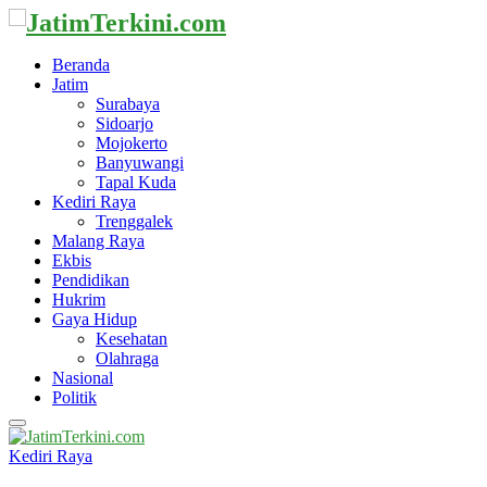
Beranda
Jatim
Surabaya
Sidoarjo
Mojokerto
Banyuwangi
Tapal Kuda
Kediri Raya
Trenggalek
Malang Raya
Ekbis
Pendidikan
Hukrim
Gaya Hidup
Kesehatan
Olahraga
Nasional
Politik
Primary
Menu
Kediri Raya