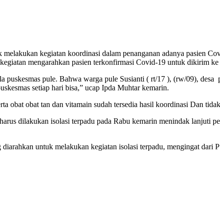
k melakukan kegiatan koordinasi dalam penanganan adanya pasien Cov
 kegiatan mengarahkan pasien terkonfirmasi Covid-19 untuk dikirim ke 
a puskesmas pule. Bahwa warga pule Susianti ( rt/17 ), (rw/09), des
skesmas setiap hari bisa,” ucap Ipda Muhtar kemarin.
a obat obat tan dan vitamain sudah tersedia hasil koordinasi Dan tidak 
arus dilakukan isolasi terpadu pada Rabu kemarin menindak lanjuti p
ng diarahkan untuk melakukan kegiatan isolasi terpadu, mengingat dar