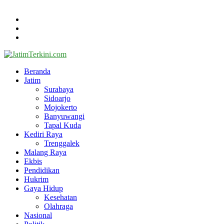
@2024 - jatimterkini.com.
Beranda
Redaksi
Kontak
Facebook
Twitter
Youtube
Beranda
Jatim
Surabaya
Sidoarjo
Mojokerto
Banyuwangi
Tapal Kuda
Kediri Raya
Trenggalek
Malang Raya
Ekbis
Pendidikan
Hukrim
Gaya Hidup
Kesehatan
Olahraga
Nasional