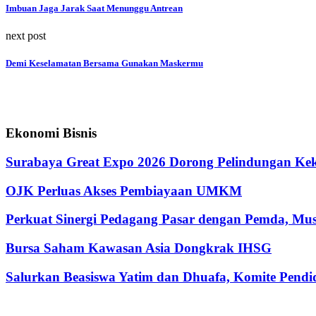
Imbuan Jaga Jarak Saat Menunggu Antrean
next post
Demi Keselamatan Bersama Gunakan Maskermu
Ekonomi Bisnis
Surabaya Great Expo 2026 Dorong Pelindungan Kek
OJK Perluas Akses Pembiayaan UMKM
Perkuat Sinergi Pedagang Pasar dengan Pemda, M
Bursa Saham Kawasan Asia Dongkrak IHSG
Salurkan Beasiswa Yatim dan Dhuafa, Komite Pen