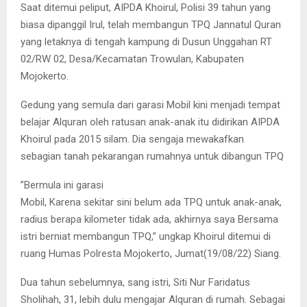
Saat ditemui peliput, AIPDA Khoirul, Polisi 39 tahun yang
biasa dipanggil Irul, telah membangun TPQ Jannatul Quran
yang letaknya di tengah kampung di Dusun Unggahan RT
02/RW 02, Desa/Kecamatan Trowulan, Kabupaten
Mojokerto.
Gedung yang semula dari garasi Mobil kini menjadi tempat
belajar Alquran oleh ratusan anak-anak itu didirikan AIPDA
Khoirul pada 2015 silam. Dia sengaja mewakafkan
sebagian tanah pekarangan rumahnya untuk dibangun TPQ
”Bermula ini garasi
Mobil, Karena sekitar sini belum ada TPQ untuk anak-anak,
radius berapa kilometer tidak ada, akhirnya saya Bersama
istri berniat membangun TPQ,” ungkap Khoirul ditemui di
ruang Humas Polresta Mojokerto, Jumat(19/08/22) Siang.
Dua tahun sebelumnya, sang istri, Siti Nur Faridatus
Sholihah, 31, lebih dulu mengajar Alquran di rumah. Sebagai