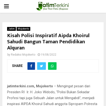
PRIMARY
MENU
Jatim
Mojokerto
Kisah Polisi Inspiratif Aipda Khoirul
Sahudi Bangun Taman Pendidikan
Alquran
by
Redaksi Mojokerto
19/08/2022
SHARE
jatimterkini.com, Mojokerto
– Mengingat pesan dari
Presiden RI Ir. H. Joko Widodo, “Polisi Bukan Sekadar
Profesi tapi juga Sebuah Jalan untuk Mengabdi”, menjadi
inspirasi AIPDA Khoirul Sahudi anggota Sipropam Polresta