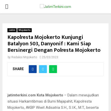
PRIMARY
MENU
Jatim
Mojokerto
Kapolresta Mojokerto Kunjungi
Batalyon 503, Danyonif : Kami Siap
Bersinergi Dengan Polresta Mojokerto
by
Redaksi Mojokerto
25/03/2023
SHARE
jatimterkini.com Kota Mojokerto
– Dalam mewujudkan
situasi Harkamtibmas di Bumi Majapahit, Kapolresta
Mojokerto, AKBP Wiwit Adisatria S.H., S.I.K., M.T., beserta