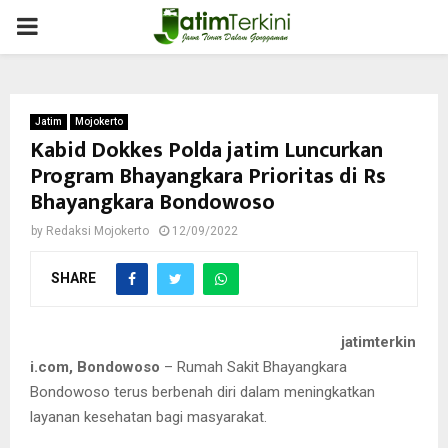
PRIMARY
MENU
Jatim
Mojokerto
Kabid Dokkes Polda jatim Luncurkan
Program Bhayangkara Prioritas di Rs
Bhayangkara Bondowoso
by
Redaksi Mojokerto
12/09/2022
SHARE
jatimterkin
i.com, Bondowoso
– Rumah Sakit Bhayangkara
Bondowoso terus berbenah diri dalam meningkatkan
layanan kesehatan bagi masyarakat.