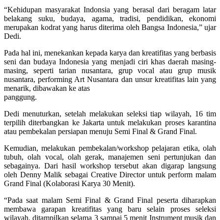
“Kehidupan masyarakat Indonsia yang berasal dari beragam latar
belakang suku, budaya, agama, tradisi, pendidikan, ekonomi
merupakan kodrat yang harus diterima oleh Bangsa Indonesia,” ujar
Dedi.
Pada hal ini, menekankan kepada karya dan kreatifitas yang berbasis
seni dan budaya Indonesia yang menjadi ciri khas daerah masing-
masing, seperti tarian nusantara, grup vocal atau grup musik
nusantara, performing Art Nusantara dan unsur kreatifitas lain yang
menarik, dibawakan ke atas
panggung.
Dedi menuturkan, setelah melakukan seleksi tiap wilayah, 16 tim
terpilih diterbangkan ke Jakarta untuk melakukan proses karantina
atau pembekalan persiapan menuju Semi Final & Grand Final.
Kemudian, melakukan pembekalan/workshop pelajaran etika, olah
tubuh, olah vocal, olah gerak, manajemen seni pertunjukan dan
sebagainya. Dari hasil workshop tersebut akan digarap langsung
oleh Denny Malik sebagai Creative Director untuk perform malam
Grand Final (Kolaborasi Karya 30 Menit).
“Pada saat malam Semi Final & Grand Final peserta diharapkan
membawa garapan kreatifitas yang baru selain proses seleksi
wilayah, ditampilkan selama 3 sampai 5 menit Instrument musik dan