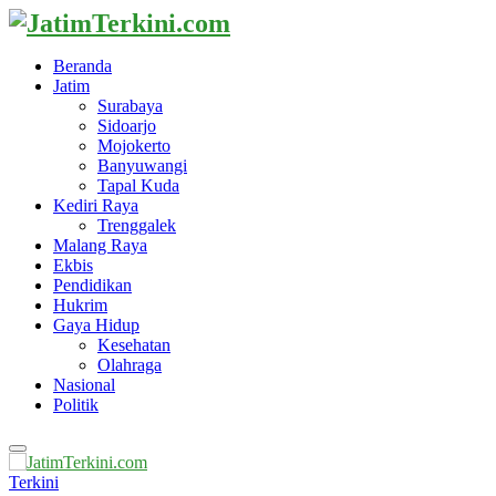
Beranda
Jatim
Surabaya
Sidoarjo
Mojokerto
Banyuwangi
Tapal Kuda
Kediri Raya
Trenggalek
Malang Raya
Ekbis
Pendidikan
Hukrim
Gaya Hidup
Kesehatan
Olahraga
Nasional
Politik
Primary
Menu
Terkini