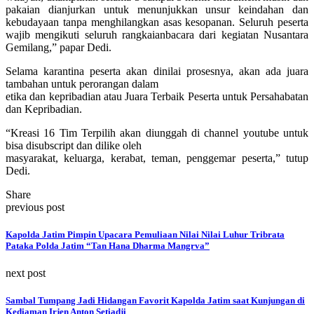
pakaian dianjurkan untuk menunjukkan unsur keindahan dan
kebudayaan tanpa menghilangkan asas kesopanan. Seluruh peserta
wajib mengikuti seluruh rangkaianbacara dari kegiatan Nusantara
Gemilang,” papar Dedi.
Selama karantina peserta akan dinilai prosesnya, akan ada juara
tambahan untuk perorangan dalam
etika dan kepribadian atau Juara Terbaik Peserta untuk Persahabatan
dan Kepribadian.
“Kreasi 16 Tim Terpilih akan diunggah di channel youtube untuk
bisa disubscript dan dilike oleh
masyarakat, keluarga, kerabat, teman, penggemar peserta,” tutup
Dedi.
Share
previous post
Kapolda Jatim Pimpin Upacara Pemuliaan Nilai Nilai Luhur Tribrata
Pataka Polda Jatim “Tan Hana Dharma Mangrva”
next post
Sambal Tumpang Jadi Hidangan Favorit Kapolda Jatim saat Kunjungan di
Kediaman Irjen Anton Setiadji