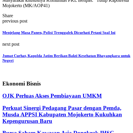
Masyarakat khususnya Komunitas PKL Benpas.” Tutup Kapolresta
Mojokerto (MK/AOP41)
Share
previous post
Menjelang Masa Panen, Polisi Trenggalek Dicurhati Petani Soal Ini
next post
Jumat Curhat, Kapolda Jatim Berikan Bakti Kesehatan Bhayangkara untuk
Negeri
Ekonomi Bisnis
OJK Perluas Akses Pembiayaan UMKM
Perkuat Sinergi Pedagang Pasar dengan Pemda,
Musda APPSI Kabupaten Mojokerto Kukuhkan
Kepengurusan Baru
Bursa Saham Kawasan Asia Dongkrak IHSG