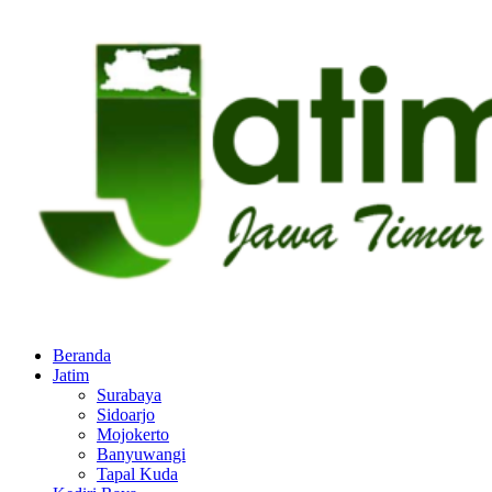
Beranda
Jatim
Surabaya
Sidoarjo
Mojokerto
Banyuwangi
Tapal Kuda