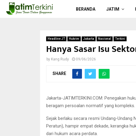
BERANDA
JATIM
Headline JT
Hukrim
Jakarta
Nasional
Terkini
Hanya Sasar Isu Sekto
by
Kang Rudy
09/06/2026
SHARE
Jakarta-JATIMTERKINI.COM: Penegakan hukum
beragam persoalan normatif yang kompleks.
Sejak berlaku secara resmi Undang-Undang 
Peratun), hampir empat dekade, kerangka h
dari hukum acara perdata.