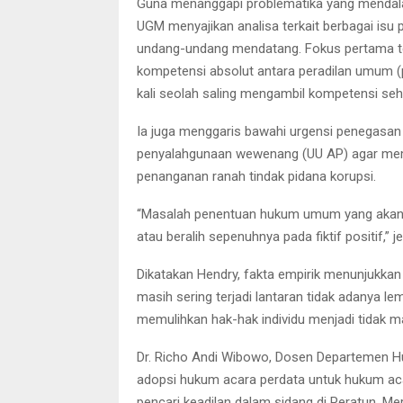
Guna menanggapi problematika yang mendala
UGM menyajikan analisa terkait berbagai isu 
undang-undang mendatang. Fokus pertama te
kompetensi absolut antara peradilan umum (
kali seolah saling mengambil kompetensi s
Ia juga menggaris bawahi urgensi penegasa
penyalahgunaan wewenang (UU AP) agar memil
penanganan ranah tindak pidana korupsi.
“Masalah penentuan hukum umum yang akan di
atau beralih sepenuhnya pada fiktif positif,” j
Dikatakan Hendry, fakta empirik menunjukkan
masih sering terjadi lantaran tidak adanya l
memulihkan hak-hak individu menjadi tidak m
Dr. Richo Andi Wibowo, Dosen Departemen 
adopsi hukum acara perdata untuk hukum acar
pencari keadilan dalam sidang di Peratun. Me