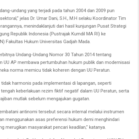
ang-undang yang terjadi pada tahun 2004 dan 2009 pun
ktoral,” jelas Dr. Umar Dani, S.H., M.H selaku Koordinator Tim
angannya, menindaklanjuti dari hasil kunjungan Pusat Strategi
ng Republik Indonesia (Pustrajak Kumdil MA RI) ke
) Fakultas Hukum Universitas Gadjah Mada.
-terbitnya Undang-Undang Nomor 30 Tahun 2014 tentang
iran UU AP membawa pertumbuhan hukum publik dan modernisasi
n aneka norma memicu tidak koheren dengan UU Peratun.
 tidak harmonis pada implementasi di lapangan, seperti
 tengah keberlakuan rezim fiktif negatif dalam UU Peratun, serta
wajiban mutlak sebelum mengajukan gugatan.
mbatani antinomi tersebut secara internal melalui instrumen
an menggunakan asas preferensi hukum demi menghindari
g merugikan masyarakat pencari keadilan,” katanya.