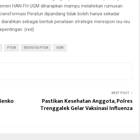
rtemen HAN FH UGM diharapkan mampu melahirkan rumusan
ansformasi Peratun dipandang tidak boleh hanya sekadar
s diarahkan sebagai bentuk penataan strategis merespon isu-isu
epentingan. (red)
PTUN
REVISI UU PTUN
UGM
NEXT POST
 Menko
Pastikan Kesehatan Anggota, Polres
Trenggalek Gelar Vaksinasi Influenza