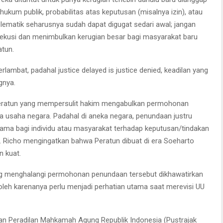
 hukum publik, probabilitas atas keputusan (misalnya izin), atau
lematik seharusnya sudah dapat digugat sedari awal; jangan
sekusi dan menimbulkan kerugian besar bagi masyarakat baru
atun.
lambat, padahal justice delayed is justice denied, keadilan yang
gnya.
Peratun yang mempersulit hakim mengabulkan permohonan
 usaha negara. Padahal di aneka negara, penundaan justru
tama bagi individu atau masyarakat terhadap keputusan/tindakan
k. Richo mengingatkan bahwa Peratun dibuat di era Soeharto
n kuat.
g menghalangi permohonan penundaan tersebut dikhawatirkan
leh karenanya perlu menjadi perhatian utama saat merevisi UU
an Peradilan Mahkamah Agung Republik Indonesia (Pustrajak