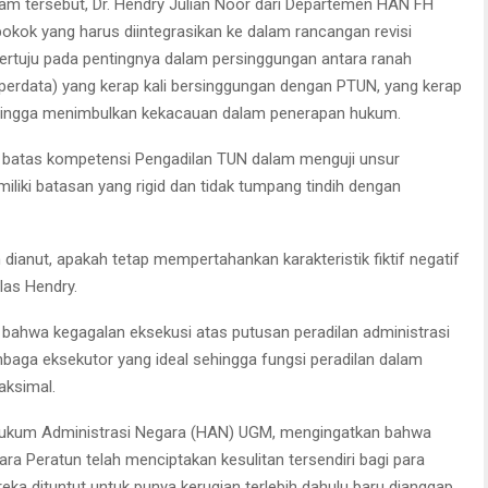
m tersebut, Dr. Hendry Julian Noor dari Departemen HAN FH
pokok yang harus diintegrasikan ke dalam rancangan revisi
rtuju pada pentingnya dalam persinggungan antara ranah
perdata) yang kerap kali bersinggungan dengan PTUN, yang kerap
ehingga menimbulkan kekacauan dalam penerapan hukum.
n batas kompetensi Pengadilan TUN dalam menguji unsur
iki batasan yang rigid dan tidak tumpang tindih dengan
anut, apakah tetap mempertahankan karakteristik fiktif negatif
elas Hendry.
 bahwa kegagalan eksekusi atas putusan peradilan administrasi
embaga eksekutor yang ideal sehingga fungsi peradilan dalam
aksimal.
Hukum Administrasi Negara (HAN) UGM, mengingatkan bahwa
a Peratun telah menciptakan kesulitan tersendiri bagi para
reka dituntut untuk punya kerugian terlebih dahulu baru dianggap