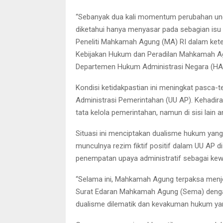
“Sebanyak dua kali momentum perubahan und
diketahui hanya menyasar pada sebagian isu se
Peneliti Mahkamah Agung (MA) RI dalam keter
Kebijakan Hukum dan Peradilan Mahkamah Agu
Departemen Hukum Administrasi Negara (HAN
Kondisi ketidakpastian ini meningkat pasca
Administrasi Pemerintahan (UU AP). Kehad
tata kelola pemerintahan, namun di sisi lai
Situasi ini menciptakan dualisme hukum yang
munculnya rezim fiktif positif dalam UU AP di
penempatan upaya administratif sebagai ke
“Selama ini, Mahkamah Agung terpaksa menje
Surat Edaran Mahkamah Agung (Sema) deng
dualisme dilematik dan kevakuman hukum yan