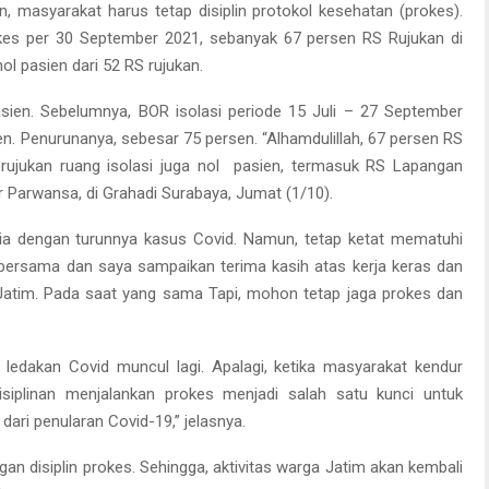
n, masyarakat harus tetap disiplin protokol kesehatan (prokes).
kes per 30 September 2021, sebanyak 67 persen RS Rujukan di
nol pasien dari 52 RS rujukan.
ien. Sebelumnya, BOR isolasi periode 15 Juli – 27 September
n. Penurunanya, sebesar 75 persen. “Alhamdulillah, 67 persen RS
rujukan ruang isolasi juga nol pasien, termasuk RS Lapangan
ar Parwansa, di Grahadi Surabaya, Jumat (1/10).
ia dengan turunnya kasus Covid. Namun, tetap ketat mematuhi
ri bersama dan saya sampaikan terima kasih atas kerja keras dan
 Jatim. Pada saat yang sama Tapi, mohon tetap jaga prokes dan
 ledakan Covid muncul lagi. Apalagi, ketika masyarakat kendur
isiplinan menjalankan prokes menjadi salah satu kunci untuk
a dari penularan Covid-19,” jelasnya.
an disiplin prokes. Sehingga, aktivitas warga Jatim akan kembali