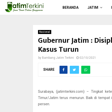
BERANDA
JATIM
Nasional
Gubernur Jatim : Disip
Kasus Turun
by
Bambang Jatim Terkini
02/10/2021
SHARE
Gubernur Jatim Khofifah Indar Parwansa. (g
Surabaya, (jatimterkini.com) – Tingkat ke
Timur/Jatim terus menurun. Baik di tempat 
persen.