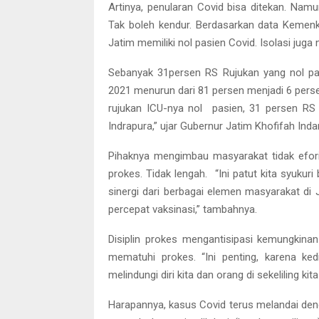
Artinya, penularan Covid bisa ditekan. Namu
Tak boleh kendur. Berdasarkan data Kemen
Jatim memiliki nol pasien Covid. Isolasi juga 
Sebanyak 31persen RS Rujukan yang nol pas
2021 menurun dari 81 persen menjadi 6 perse
rujukan ICU-nya nol pasien, 31 persen RS 
Indrapura,” ujar Gubernur Jatim Khofifah Ind
Pihaknya mengimbau masyarakat tidak efor
prokes. Tidak lengah. “Ini patut kita syuku
sinergi dari berbagai elemen masyarakat di
percepat vaksinasi,” tambahnya.
Disiplin prokes mengantisipasi kemungkinan
mematuhi prokes. “Ini penting, karena ked
melindungi diri kita dan orang di sekeliling kit
Harapannya, kasus Covid terus melandai deng