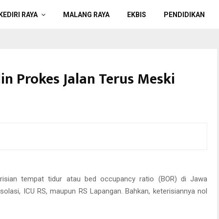
KEDIRI RAYA
MALANG RAYA
EKBIS
PENDIDIKAN
lin Prokes Jalan Terus Meski
rafis/ist)
terisian tempat tidur atau bed occupancy ratio (BOR) di Jawa
isolasi, ICU RS, maupun RS Lapangan. Bahkan, keterisiannya nol