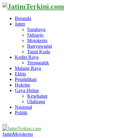
Beranda
Jatim
Surabaya
Sidoarjo
Mojokerto
Banyuwangi
Tapal Kuda
Kediri Raya
Trenggalek
Malang Raya
Ekbis
Pendidikan
Hukrim
Gaya Hidup
Kesehatan
Olahraga
Nasional
Politik
Primary
Menu
Jatim
Mojokerto