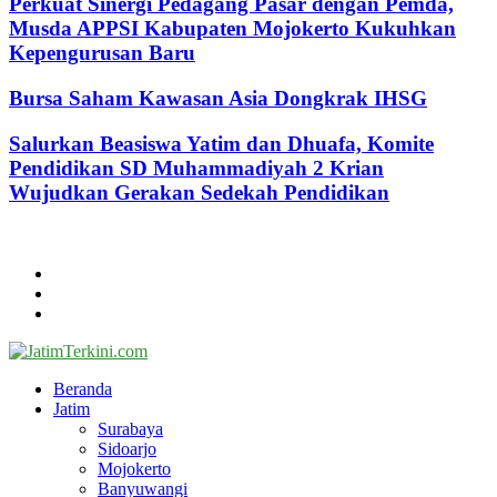
Perkuat Sinergi Pedagang Pasar dengan Pemda,
Musda APPSI Kabupaten Mojokerto Kukuhkan
Kepengurusan Baru
Bursa Saham Kawasan Asia Dongkrak IHSG
Salurkan Beasiswa Yatim dan Dhuafa, Komite
Pendidikan SD Muhammadiyah 2 Krian
Wujudkan Gerakan Sedekah Pendidikan
@2024 - jatimterkini.com.
Beranda
Redaksi
Kontak
Facebook
Twitter
Youtube
Beranda
Jatim
Surabaya
Sidoarjo
Mojokerto
Banyuwangi