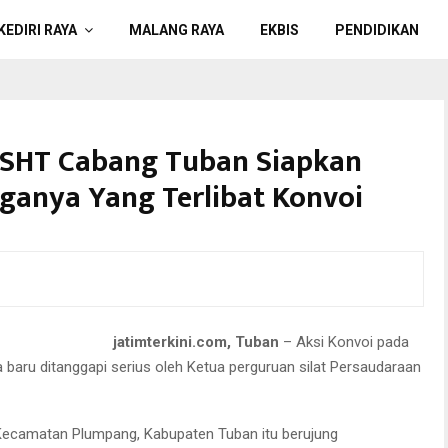
KEDIRI RAYA
MALANG RAYA
EKBIS
PENDIDIKAN
 PSHT Cabang Tuban Siapkan
ganya Yang Terlibat Konvoi
jatimterkini.com, Tuban
– Aksi Konvoi pada
baru ditanggapi serius oleh Ketua perguruan silat Persaudaraan
i Kecamatan Plumpang, Kabupaten Tuban itu berujung