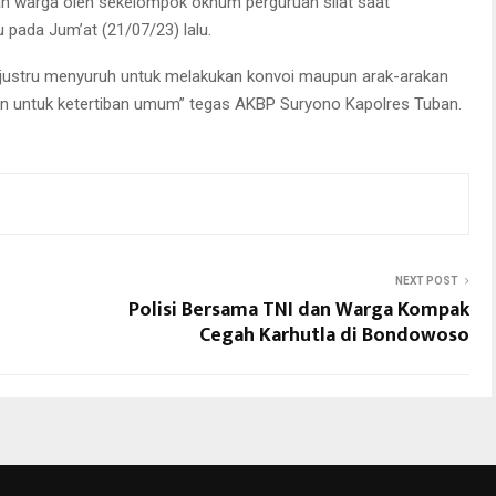
n warga oleh sekelompok oknum perguruan silat saat
pada Jum’at (21/07/23) lalu.
 justru menyuruh untuk melakukan konvoi maupun arak-arakan
ukan untuk ketertiban umum” tegas AKBP Suryono Kapolres Tuban.
NEXT POST
Polisi Bersama TNI dan Warga Kompak
Cegah Karhutla di Bondowoso