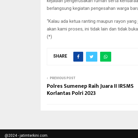
kejadian pengerusakan rumah serta kendaraa
berlangsung kegiatan pengesahan warga baru 
“Kalau ada ketua ranting maupun rayon yang
akan kami proses, ini tidak lain dan tidak b
(*)
SHARE
PREVIOUS POST
Polres Sumenep Raih Juara II IRSMS
Korlantas Polri 2023
@2024 - jatimterkini.com.