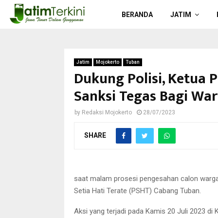
BERANDA
JATIM
Jatim
Mojokerto
Tuban
Dukung Polisi, Ketua
Sanksi Tegas Bagi War
by
Redaksi Mojokerto
28/07/2023
SHARE
saat malam prosesi pengesahan calon warga 
Setia Hati Terate (PSHT) Cabang Tuban.
Aksi yang terjadi pada Kamis 20 Juli 2023 d