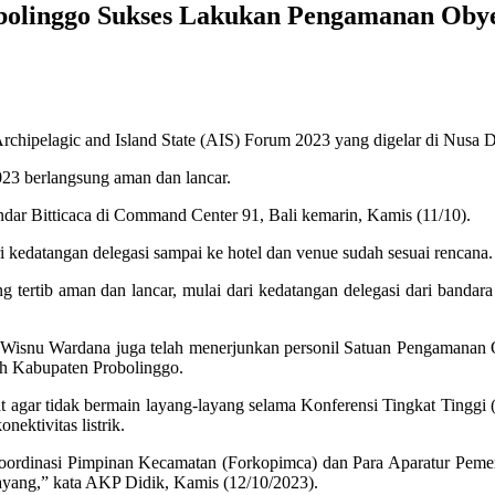
bolinggo Sukses Lakukan Pengamanan Oby
elagic and Island State (AIS) Forum 2023 yang digelar di Nusa Dua
023 berlangsung aman dan lancar.
andar Bitticaca di Command Center 91, Bali kemarin, Kamis (11/10).
kedatangan delegasi sampai ke hotel dan venue sudah sesuai rencana.
tertib aman dan lancar, mulai dari kedatangan delegasi dari bandar
P Wisnu Wardana juga telah menerjunkan personil Satuan Pengamanan 
ah Kabupaten Probolinggo.
t agar tidak bermain layang-layang selama Konferensi Tingkat Tinggi (
ektivitas listrik.
oordinasi Pimpinan Kecamatan (Forkopimca) dan Para Aparatur Pemer
layang,” kata AKP Didik, Kamis (12/10/2023).