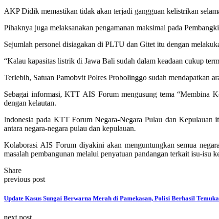
AKP Didik memastikan tidak akan terjadi gangguan kelistrikan sel
Pihaknya juga melaksanakan pengamanan maksimal pada Pembangkit L
Sejumlah personel disiagakan di PLTU dan Gitet itu dengan melakukan
“Kalau kapasitas listrik di Jawa Bali sudah dalam keadaan cukup ter
Terlebih, Satuan Pamobvit Polres Probolinggo sudah mendapatkan ar
Sebagai informasi, KTT AIS Forum mengusung tema “Membina Kola
dengan kelautan.
Indonesia pada KTT Forum Negara-Negara Pulau dan Kepulauan itu 
antara negara-negara pulau dan kepulauan.
Kolaborasi AIS Forum diyakini akan menguntungkan semua negara pa
masalah pembangunan melalui penyatuan pandangan terkait isu-isu ke
Share
previous post
Update Kasus Sungai Berwarna Merah di Pamekasan, Polisi Berhasil Temuk
next post