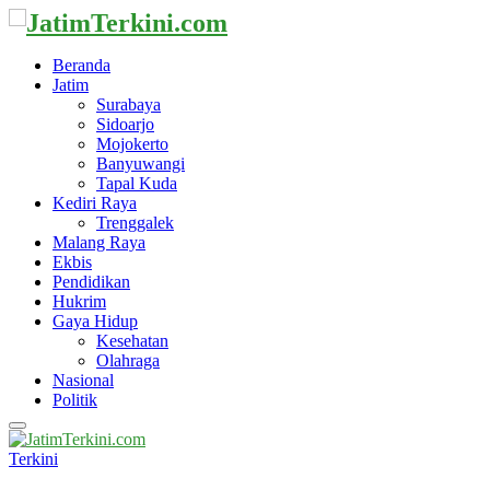
Beranda
Jatim
Surabaya
Sidoarjo
Mojokerto
Banyuwangi
Tapal Kuda
Kediri Raya
Trenggalek
Malang Raya
Ekbis
Pendidikan
Hukrim
Gaya Hidup
Kesehatan
Olahraga
Nasional
Politik
Primary
Menu
Terkini