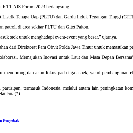
ama KTT AIS Forum 2023 berlangsung.
istrik Tenaga Uap (PLTU) dan Gardu Induk Tegangan Tinggi (GITET) 
 patroli di area sekitar PLTU dan Gitet Paiton.
masuk stok untuk menghadapi event-event yang besar,” ujarnya.
ahan dari Direktorat Pam Obvit Polda Jawa Timur untuk memastikan pa
borasi, Memajukan Inovasi untuk Laut dan Masa Depan Bersama”. 
mendorong dan akan fokus pada tiga aspek, yakni pembangunan ekono
rtisipan, termasuk Indonesia, melalui antara lain peningkatan kom
lautan. (*)
an Penyebab