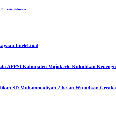
Polresta Sidoarjo
ayaan Intelektual
usda APPSI Kabupaten Mojokerto Kukuhkan Kepengu
didikan SD Muhammadiyah 2 Krian Wujudkan Geraka