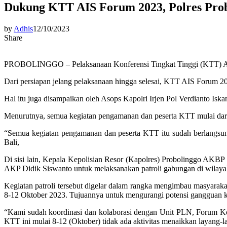
Dukung KTT AIS Forum 2023, Polres Pro
by
Adhis
12/10/2023
Share
PROBOLINGGO – Pelaksanaan Konferensi Tingkat Tinggi (KTT) Archip
Dari persiapan jelang pelaksanaan hingga selesai, KTT AIS Forum 2
Hal itu juga disampaikan oleh Asops Kapolri Irjen Pol Verdianto Isk
Menurutnya, semua kegiatan pengamanan dan peserta KTT mulai dari 
“Semua kegiatan pengamanan dan peserta KTT itu sudah berlangsung 
Bali,
Di sisi lain, Kepala Kepolisian Resor (Kapolres) Probolinggo AKB
AKP Didik Siswanto untuk melaksanakan patroli gabungan di wilay
Kegiatan patroli tersebut digelar dalam rangka mengimbau masyaraka
8-12 Oktober 2023. Tujuannya untuk mengurangi potensi gangguan kon
“Kami sudah koordinasi dan kolaborasi dengan Unit PLN, Forum K
KTT ini mulai 8-12 (Oktober) tidak ada aktivitas menaikkan layang-