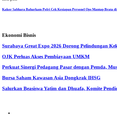
Kakor Sabhara Baharkam Polri Cek Kesiapan Personel Ops Mantap Brata di 
Ekonomi Bisnis
Surabaya Great Expo 2026 Dorong Pelindungan Kek
OJK Perluas Akses Pembiayaan UMKM
Perkuat Sinergi Pedagang Pasar dengan Pemda, M
Bursa Saham Kawasan Asia Dongkrak IHSG
Salurkan Beasiswa Yatim dan Dhuafa, Komite Pen
@2024 - jatimterkini.com.
Beranda