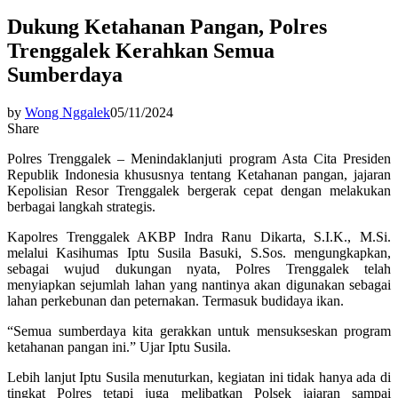
Dukung Ketahanan Pangan, Polres
Trenggalek Kerahkan Semua
Sumberdaya
by
Wong Nggalek
05/11/2024
Share
Polres Trenggalek – Menindaklanjuti program Asta Cita Presiden
Republik Indonesia khususnya tentang Ketahanan pangan, jajaran
Kepolisian Resor Trenggalek bergerak cepat dengan melakukan
berbagai langkah strategis.
Kapolres Trenggalek AKBP Indra Ranu Dikarta, S.I.K., M.Si.
melalui Kasihumas Iptu Susila Basuki, S.Sos. mengungkapkan,
sebagai wujud dukungan nyata, Polres Trenggalek telah
menyiapkan sejumlah lahan yang nantinya akan digunakan sebagai
lahan perkebunan dan peternakan. Termasuk budidaya ikan.
“Semua sumberdaya kita gerakkan untuk mensukseskan program
ketahanan pangan ini.” Ujar Iptu Susila.
Lebih lanjut Iptu Susila menuturkan, kegiatan ini tidak hanya ada di
tingkat Polres tetapi juga melibatkan Polsek jajaran sampai