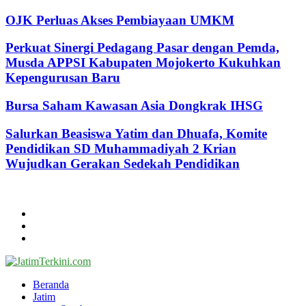
OJK Perluas Akses Pembiayaan UMKM
Perkuat Sinergi Pedagang Pasar dengan Pemda,
Musda APPSI Kabupaten Mojokerto Kukuhkan
Kepengurusan Baru
Bursa Saham Kawasan Asia Dongkrak IHSG
Salurkan Beasiswa Yatim dan Dhuafa, Komite
Pendidikan SD Muhammadiyah 2 Krian
Wujudkan Gerakan Sedekah Pendidikan
@2024 - jatimterkini.com.
Beranda
Redaksi
Kontak
Facebook
Twitter
Youtube
Beranda
Jatim