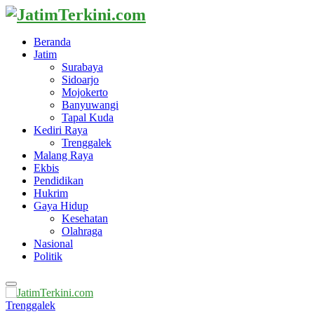
Beranda
Jatim
Surabaya
Sidoarjo
Mojokerto
Banyuwangi
Tapal Kuda
Kediri Raya
Trenggalek
Malang Raya
Ekbis
Pendidikan
Hukrim
Gaya Hidup
Kesehatan
Olahraga
Nasional
Politik
Primary
Menu
Trenggalek