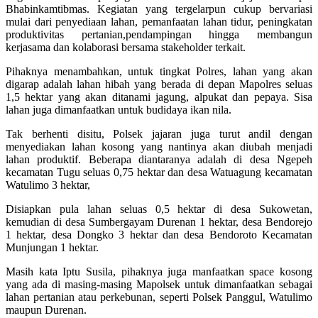
Bhabinkamtibmas. Kegiatan yang tergelarpun cukup bervariasi
mulai dari penyediaan lahan, pemanfaatan lahan tidur, peningkatan
produktivitas pertanian,pendampingan hingga membangun
kerjasama dan kolaborasi bersama stakeholder terkait.
Pihaknya menambahkan, untuk tingkat Polres, lahan yang akan
digarap adalah lahan hibah yang berada di depan Mapolres seluas
1,5 hektar yang akan ditanami jagung, alpukat dan pepaya. Sisa
lahan juga dimanfaatkan untuk budidaya ikan nila.
Tak berhenti disitu, Polsek jajaran juga turut andil dengan
menyediakan lahan kosong yang nantinya akan diubah menjadi
lahan produktif. Beberapa diantaranya adalah di desa Ngepeh
kecamatan Tugu seluas 0,75 hektar dan desa Watuagung kecamatan
Watulimo 3 hektar,
Disiapkan pula lahan seluas 0,5 hektar di desa Sukowetan,
kemudian di desa Sumbergayam Durenan 1 hektar, desa Bendorejo
1 hektar, desa Dongko 3 hektar dan desa Bendoroto Kecamatan
Munjungan 1 hektar.
Masih kata Iptu Susila, pihaknya juga manfaatkan space kosong
yang ada di masing-masing Mapolsek untuk dimanfaatkan sebagai
lahan pertanian atau perkebunan, seperti Polsek Panggul, Watulimo
maupun Durenan.