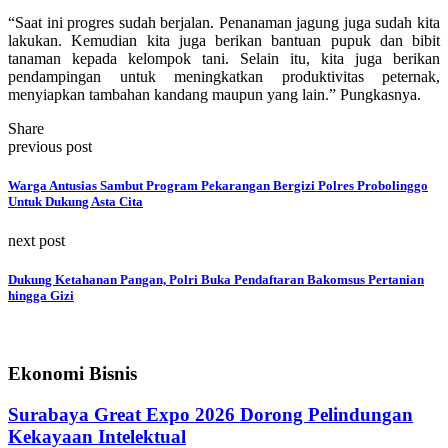
“Saat ini progres sudah berjalan. Penanaman jagung juga sudah kita
lakukan. Kemudian kita juga berikan bantuan pupuk dan bibit
tanaman kepada kelompok tani. Selain itu, kita juga berikan
pendampingan untuk meningkatkan produktivitas peternak,
menyiapkan tambahan kandang maupun yang lain.” Pungkasnya.
Share
previous post
Warga Antusias Sambut Program Pekarangan Bergizi Polres Probolinggo
Untuk Dukung Asta Cita
next post
Dukung Ketahanan Pangan, Polri Buka Pendaftaran Bakomsus Pertanian
hingga Gizi
Ekonomi Bisnis
Surabaya Great Expo 2026 Dorong Pelindungan
Kekayaan Intelektual