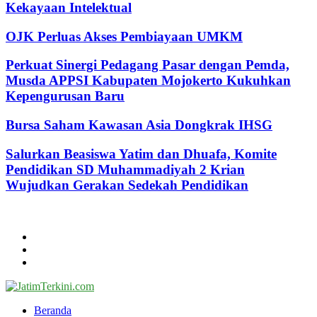
Kekayaan Intelektual
OJK Perluas Akses Pembiayaan UMKM
Perkuat Sinergi Pedagang Pasar dengan Pemda,
Musda APPSI Kabupaten Mojokerto Kukuhkan
Kepengurusan Baru
Bursa Saham Kawasan Asia Dongkrak IHSG
Salurkan Beasiswa Yatim dan Dhuafa, Komite
Pendidikan SD Muhammadiyah 2 Krian
Wujudkan Gerakan Sedekah Pendidikan
@2024 - jatimterkini.com.
Beranda
Redaksi
Kontak
Facebook
Twitter
Youtube
Beranda