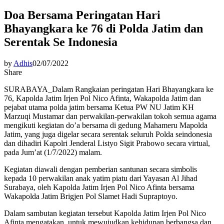
Doa Bersama Peringatan Hari
Bhayangkara ke 76 di Polda Jatim dan
Serentak Se Indonesia
by
Adhis
02/07/2022
Share
SURABAYA_Dalam Rangkaian peringatan Hari Bhayangkara ke
76, Kapolda Jatim Irjen Pol Nico Afinta, Wakapolda Jatim dan
pejabat utama polda jatim bersama Ketua PW NU Jatim KH
Marzuqi Mustamar dan perwakilan-perwakilan tokoh semua agama
mengikuti kegiatan do’a bersama di gedung Mahameru Mapolda
Jatim, yang juga digelar secara serentak seluruh Polda seindonesia
dan dihadiri Kapolri Jenderal Listyo Sigit Prabowo secara virtual,
pada Jum’at (1/7/2022) malam.
Kegiatan diawali dengan pemberian santunan secara simbolis
kepada 10 perwakilan anak yatim piatu dari Yayasan Al Jihad
Surabaya, oleh Kapolda Jatim Irjen Pol Nico Afinta bersama
Wakapolda Jatim Brigjen Pol Slamet Hadi Supraptoyo.
Dalam sambutan kegiatan tersebut Kapolda Jatim Irjen Pol Nico
Afinta mengatakan, untuk mewujudkan kehidupan berbangsa dan