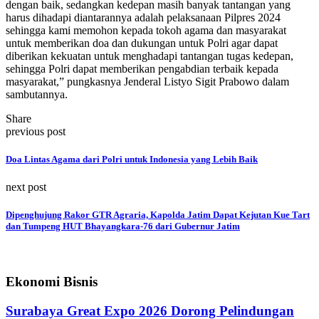
dengan baik, sedangkan kedepan masih banyak tantangan yang
harus dihadapi diantarannya adalah pelaksanaan Pilpres 2024
sehingga kami memohon kepada tokoh agama dan masyarakat
untuk memberikan doa dan dukungan untuk Polri agar dapat
diberikan kekuatan untuk menghadapi tantangan tugas kedepan,
sehingga Polri dapat memberikan pengabdian terbaik kepada
masyarakat,” pungkasnya Jenderal Listyo Sigit Prabowo dalam
sambutannya.
Share
previous post
Doa Lintas Agama dari Polri untuk Indonesia yang Lebih Baik
next post
Dipenghujung Rakor GTR Agraria, Kapolda Jatim Dapat Kejutan Kue Tart
dan Tumpeng HUT Bhayangkara-76 dari Gubernur Jatim
Ekonomi Bisnis
Surabaya Great Expo 2026 Dorong Pelindungan