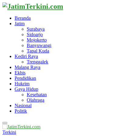
Beranda
Jatim
Surabaya
Sidoarjo
Mojokerto
Banyuwangi
Tapal Kuda
Kediri Raya
Trenggalek
Malang Raya
Ekbis
Pendidikan
Hukrim
Gaya Hidup
Kesehatan
Olahraga
Nasional
Politik
Primary
Menu
Terkini