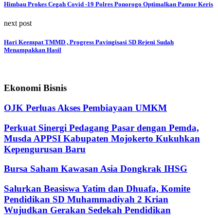
Himbau Prokes Cegah Covid -19 Polres Ponorogo Optimalkan Pamor Keris
next post
Hari Keempat TMMD , Progress Pavingisasi SD Rejeni Sudah
Menampakkan Hasil
Ekonomi Bisnis
OJK Perluas Akses Pembiayaan UMKM
Perkuat Sinergi Pedagang Pasar dengan Pemda,
Musda APPSI Kabupaten Mojokerto Kukuhkan
Kepengurusan Baru
Bursa Saham Kawasan Asia Dongkrak IHSG
Salurkan Beasiswa Yatim dan Dhuafa, Komite
Pendidikan SD Muhammadiyah 2 Krian
Wujudkan Gerakan Sedekah Pendidikan