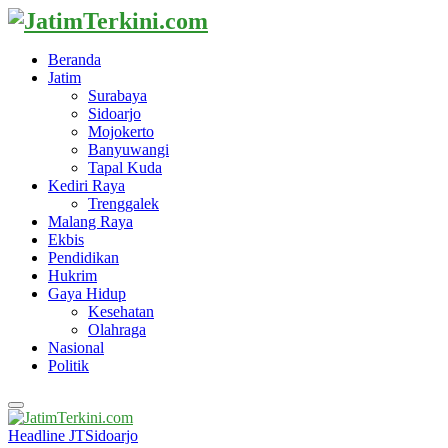
Beranda
Jatim
Surabaya
Sidoarjo
Mojokerto
Banyuwangi
Tapal Kuda
Kediri Raya
Trenggalek
Malang Raya
Ekbis
Pendidikan
Hukrim
Gaya Hidup
Kesehatan
Olahraga
Nasional
Politik
Primary
Menu
Headline JT
Sidoarjo