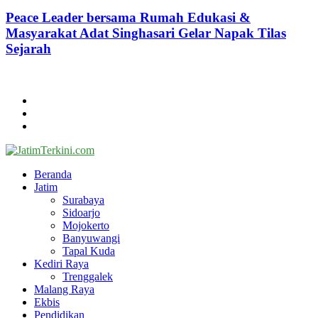
Peace Leader bersama Rumah Edukasi &
Masyarakat Adat Singhasari Gelar Napak Tilas
Sejarah
@2024 - jatimterkini.com.
Beranda
Redaksi
Kontak
Facebook
Twitter
Youtube
Beranda
Jatim
Surabaya
Sidoarjo
Mojokerto
Banyuwangi
Tapal Kuda
Kediri Raya
Trenggalek
Malang Raya
Ekbis
Pendidikan