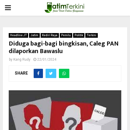
PRIMARY
MENU
Headline JT
Jatim
Kediri Raya
Pemilu
Politik
Terkini
Diduga bagi-bagi bingkisan, Caleg PAN
dilaporkan Bawaslu
by
Kang Rudy
22/01/2024
SHARE