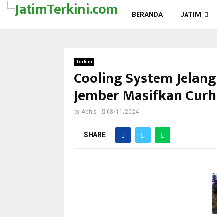
BERANDA
JATIM
Terkini
Cooling System Jelang
Jember Masifkan Cur
by
Adhis
08/11/2024
SHARE