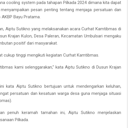
rana cooling system pada tahapan Pilkada 2024 dimana kita dapat
k menyampaikan pesan penting tentang menjaga persatuan dan
as AKBP Bayu Pratama.
an, Aiptu Sutikno yang melaksanakan acara Curhat Kamtibmas di
sun Krajan Kulon, Desa Paleran, Kecamatan Umbulsari mengaku
butan positif dari masyarakat.
at cukup tinggi mengikuti kegiatan Curhat Kamtibmas.
tibmas kami selenggarakan,” kata Aiptu Sutikno di Dusun Krajan
 ini kata Aiptu Sutikno bertujuan untuk mendengarkan keluhan,
ngat persatuan dan kesatuan warga desa guna menjaga situasi
bmas).
dan penuh keramah tamahan ini, Aiptu Sutikno menjelaskan
ksanaan Pilkada.