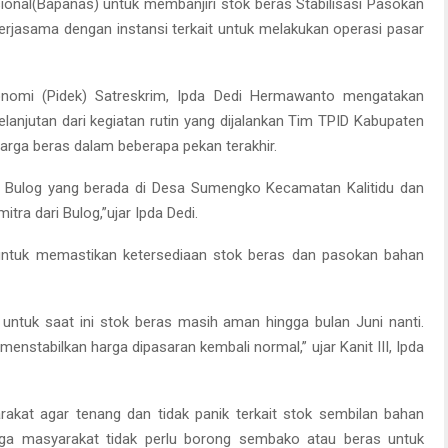
ional(Bapanas) untuk membanjiri stok beras Stabilisasi Pasokan
rjasama dengan instansi terkait untuk melakukan operasi pasar
konomi (Pidek) Satreskrim, Ipda Dedi Hermawanto mengatakan
anjutan dari kegiatan rutin yang dijalankan Tim TPID Kabupaten
arga beras dalam beberapa pekan terakhir.
 Bulog yang berada di Desa Sumengko Kecamatan Kalitidu dan
itra dari Bulog,”ujar Ipda Dedi.
 untuk memastikan ketersediaan stok beras dan pasokan bahan
untuk saat ini stok beras masih aman hingga bulan Juni nanti.
 menstabilkan harga dipasaran kembali normal,” ujar Kanit III, Ipda
kat agar tenang dan tidak panik terkait stok sembilan bahan
ga masyarakat tidak perlu borong sembako atau beras untuk