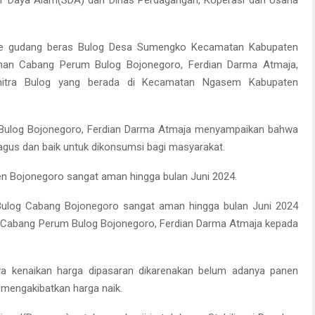
r Daya Alam(SDA) dan Dinas Perdagangan, Koperasi dan Usaha
ke gudang beras Bulog Desa Sumengko Kecamatan Kabupaten
nan Cabang Perum Bulog Bojonegoro, Ferdian Darma Atmaja,
mitra Bulog yang berada di Kecamatan Ngasem Kabupaten
m Bulog Bojonegoro, Ferdian Darma Atmaja menyampaikan bahwa
bagus dan baik untuk dikonsumsi bagi masyarakat.
en Bojonegoro sangat aman hingga bulan Juni 2024.
Bulog Cabang Bojonegoro sangat aman hingga bulan Juni 2024
n Cabang Perum Bulog Bojonegoro, Ferdian Darma Atmaja kepada
a kenaikan harga dipasaran dikarenakan belum adanya panen
 mengakibatkan harga naik.