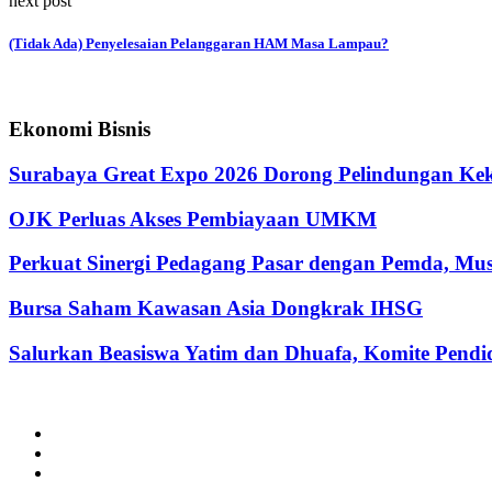
next post
(Tidak Ada) Penyelesaian Pelanggaran HAM Masa Lampau?
Ekonomi Bisnis
Surabaya Great Expo 2026 Dorong Pelindungan Kek
OJK Perluas Akses Pembiayaan UMKM
Perkuat Sinergi Pedagang Pasar dengan Pemda, M
Bursa Saham Kawasan Asia Dongkrak IHSG
Salurkan Beasiswa Yatim dan Dhuafa, Komite Pen
@2024 - jatimterkini.com.
Beranda
Redaksi
Kontak