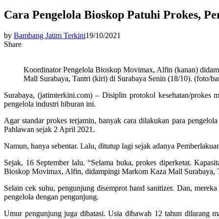
Cara Pengelola Bioskop Patuhi Prokes, Pe
by
Bambang Jatim Terkini
19/10/2021
Share
Koordinator Pengelola Bioskop Movimax, Alfin (kanan) did
Mall Surabaya, Tantri (kiri) di Surabaya Senin (18/10). (foto/b
Surabaya, (jatimterkini.com) – Disiplin protokol kesehatan/proke
pengelola industri hiburan ini.
Agar standar prokes terjamin, banyak cara dilakukan para pengelola
Pahlawan sejak 2 April 2021.
Namun, hanya sebentar. Lalu, ditutup lagi sejak adanya Pemberlak
Sejak, 16 September lalu. “Selama buka, prokes diperketat. Kapasi
Bioskop Movimax, Alfin, didampingi Markom Kaza Mall Surabaya, Ta
Selain cek suhu, pengunjung disemprot hand sanitizer. Dan, mereka
pengelola dengan pengunjung.
Umur pengunjung juga dibatasi. Usia dibawah 12 tahun dilarang ma