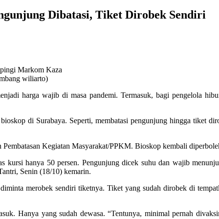
ngunjung Dibatasi, Tiket Dirobek Sendiri
ampingi Markom Kaza
ambang wiliarto)
s menjadi harga wajib di masa pandemi. Termasuk, bagi pengelola h
 bioskop di Surabaya. Seperti, membatasi pengunjung hingga tiket dir
uan Pembatasan Kegiatan Masyarakat/PPKM. Bioskop kembali diperbole
tas kursi hanya 50 persen. Pengunjung dicek suhu dan wajib menunjuk
ntri, Senin (18/10) kemarin.
 diminta merobek sendiri tiketnya. Tiket yang sudah dirobek di tempa
suk. Hanya yang sudah dewasa. “Tentunya, minimal pernah divaksin s