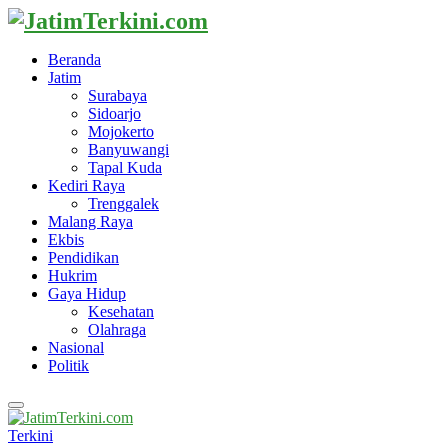
Beranda
Jatim
Surabaya
Sidoarjo
Mojokerto
Banyuwangi
Tapal Kuda
Kediri Raya
Trenggalek
Malang Raya
Ekbis
Pendidikan
Hukrim
Gaya Hidup
Kesehatan
Olahraga
Nasional
Politik
Primary
Menu
Terkini