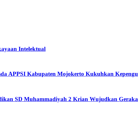
ayaan Intelektual
usda APPSI Kabupaten Mojokerto Kukuhkan Kepengu
didikan SD Muhammadiyah 2 Krian Wujudkan Geraka