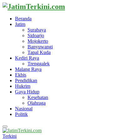
Beranda
Jatim
Surabaya
Sidoarjo
Mojokerto
Banyuwangi
Tapal Kuda
Kediri Raya
Trenggalek
Malang Raya
Ekbis
Pendidikan
Hukrim
Gaya Hidup
Kesehatan
Olahraga
Nasional
Politik
Primary
Menu
Terkini