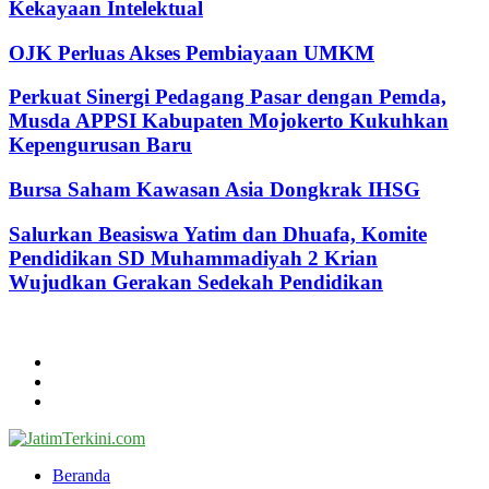
Kekayaan Intelektual
OJK Perluas Akses Pembiayaan UMKM
Perkuat Sinergi Pedagang Pasar dengan Pemda,
Musda APPSI Kabupaten Mojokerto Kukuhkan
Kepengurusan Baru
Bursa Saham Kawasan Asia Dongkrak IHSG
Salurkan Beasiswa Yatim dan Dhuafa, Komite
Pendidikan SD Muhammadiyah 2 Krian
Wujudkan Gerakan Sedekah Pendidikan
@2024 - jatimterkini.com.
Beranda
Redaksi
Kontak
Facebook
Twitter
Youtube
Beranda