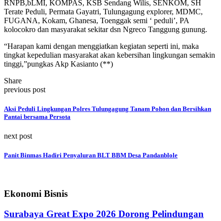
RNPB,bLMI, KOMPAS, KSB Sendang Wilis, SENKOM, SH
Terate Peduli, Permata Gayatri, Tulungagung explorer, MDMC,
FUGANA, Kokam, Ghanesa, Toenggak semi ‘ peduli’, PA
kolocokro dan masyarakat sekitar dsn Ngreco Tanggung gunung.
“Harapan kami dengan menggiatkan kegiatan seperti ini, maka
tingkat kepedulian masyarakat akan kebersihan lingkungan semakin
tinggi,”pungkas Akp Kasianto (**)
Share
previous post
Aksi Peduli Lingkungan Polres Tulungagung Tanam Pohon dan Bersihkan
Pantai bersama Persota
next post
Panit Binmas Hadiri Penyaluran BLT BBM Desa Pandanblole
Ekonomi Bisnis
Surabaya Great Expo 2026 Dorong Pelindungan