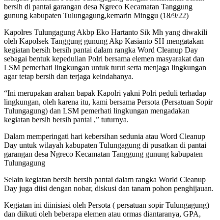
bersih di pantai garangan desa Ngreco Kecamatan Tanggung
gunung kabupaten Tulungagung,kemarin Minggu (18/9/22)
Kapolres Tulungagung Akbp Eko Hartanto Sik Mh yang diwakili
oleh Kapolsek Tanggung gunung Akp Kasianto SH mengatakan
kegiatan bersih bersih pantai dalam rangka Word Cleanup Day
sebagai bentuk kepedulian Polri bersama elemen masyarakat dan
LSM pemerhati lingkungan untuk turut serta menjaga lingkungan
agar tetap bersih dan terjaga keindahanya.
“Ini merupakan arahan bapak Kapolri yakni Polri peduli terhadap
lingkungan, oleh karena itu, kami bersama Persota (Persatuan Sopir
Tulungagung) dan LSM pemerhati lingkungan mengadakan
kegiatan bersih bersih pantai ,” tuturnya.
Dalam memperingati hari kebersihan sedunia atau Word Cleanup
Day untuk wilayah kabupaten Tulungagung di pusatkan di pantai
garangan desa Ngreco Kecamatan Tanggung gunung kabupaten
Tulungagung
Selain kegiatan bersih bersih pantai dalam rangka World Cleanup
Day juga diisi dengan nobar, diskusi dan tanam pohon penghijauan.
Kegiatan ini diinisiasi oleh Persota ( persatuan sopir Tulungagung)
dan diikuti oleh beberapa elemen atau ormas diantaranya, GPA,